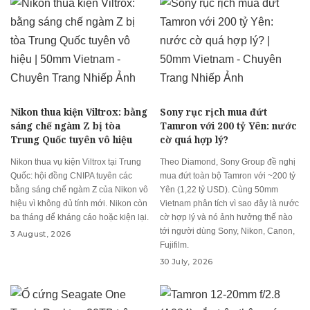
Nikon thua kiện Viltrox: bằng
Sony rục rịch mua đứt
sáng chế ngàm Z bị tòa
Tamron với 200 tỷ Yên: nước
Trung Quốc tuyên vô hiệu
cờ quá hợp lý?
Nikon thua vụ kiện Viltrox tại Trung
Theo Diamond, Sony Group đề nghị
Quốc: hội đồng CNIPA tuyên các
mua đứt toàn bộ Tamron với ~200 tỷ
bằng sáng chế ngàm Z của Nikon vô
Yên (1,22 tỷ USD). Cùng 50mm
hiệu vì không đủ tính mới. Nikon còn
Vietnam phân tích vì sao đây là nước
ba tháng để kháng cáo hoặc kiện lại.
cờ hợp lý và nó ảnh hưởng thế nào
tới người dùng Sony, Nikon, Canon,
3 August, 2026
Fujifilm.
30 July, 2026