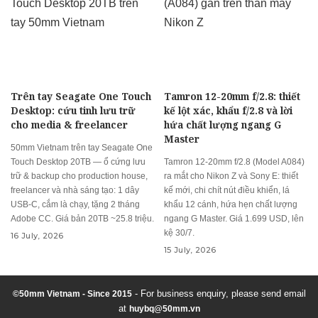
Trên tay Seagate One Touch
Tamron 12-20mm f/2.8: thiết
Desktop: cứu tinh lưu trữ
kế lột xác, khẩu f/2.8 và lời
cho media & freelancer
hứa chất lượng ngang G
Master
50mm Vietnam trên tay Seagate One
Touch Desktop 20TB — ổ cứng lưu
Tamron 12-20mm f/2.8 (Model A084)
trữ & backup cho production house,
ra mắt cho Nikon Z và Sony E: thiết
freelancer và nhà sáng tạo: 1 dây
kế mới, chi chít nút điều khiển, lá
USB-C, cắm là chạy, tặng 2 tháng
khẩu 12 cánh, hứa hẹn chất lượng
Adobe CC. Giá bản 20TB ~25.8 triệu.
ngang G Master. Giá 1.699 USD, lên
kệ 30/7.
16 July, 2026
15 July, 2026
- For business enquiry, please send email
©50mm Vietnam - Since 2015
at
huybq@50mm.vn