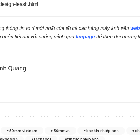
-design-leash.html
 thông tin rò rỉ mới nhất của tất cả các hãng máy ảnh trên
web
 quên kết nối với chúng mình qua
fanpage
để theo dõi những th
nh Quang
50mm vietnam
50mmvn
bản tin nhiếp ảnh
ch
akdesign
techspot
tin tức nhiếp ảnh