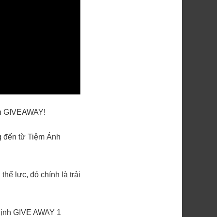
hẳn GIVEAWAY!
g đến từ Tiệm Ảnh
hể lực, đó chính là trải
t định GIVE AWAY 1