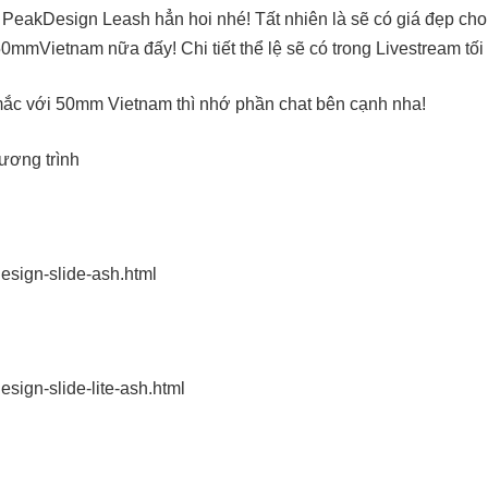
PeakDesign Leash hẳn hoi nhé! Tất nhiên là sẽ có giá đẹp ch
mmVietnam nữa đấy! Chi tiết thể lệ sẽ có trong Livestream tối
mắc với 50mm Vietnam thì nhớ phần chat bên cạnh nha!
ương trình
design-slide-ash.html
esign-slide-lite-ash.html