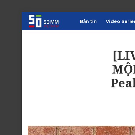
Bản tin
Video Serie
[LI
MỘN
Pea