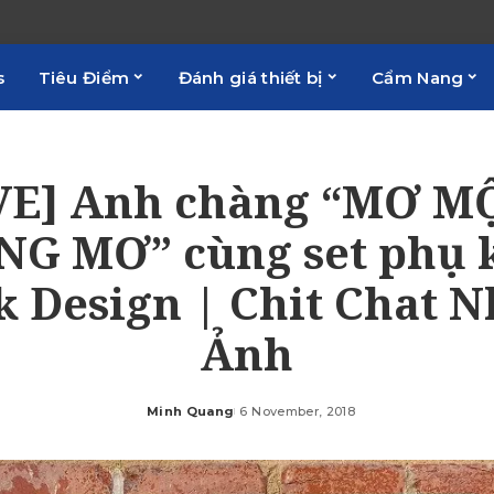
s
Tiêu Điểm
Đánh giá thiết bị
Cẩm Nang
VE] Anh chàng “MƠ 
G MƠ” cùng set phụ 
k Design | Chit Chat N
Ảnh
Minh Quang
6 November, 2018
Posted
by