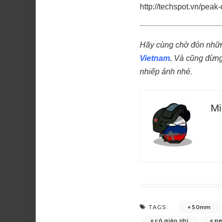
http://techspot.vn/peak
Hãy cùng chờ đón những
Vietnam
.
Và cũng đừng
nhiếp ảnh nhé.
Mi
50mm
TAGS:
cô giáo nhi
pe