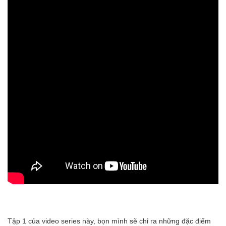
Tập 1 của video series này, bọn mình sẽ chỉ ra những đặc điểm