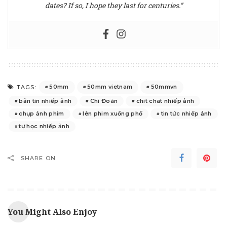
dates? If so, I hope they last for centuries.”
50mm
50mm vietnam
50mmvn
TAGS:
bản tin nhiếp ảnh
Chi Đoàn
chit chat nhiếp ảnh
chụp ảnh phim
lên phim xuống phố
tin tức nhiếp ảnh
tự học nhiếp ảnh
SHARE ON
You Might Also Enjoy