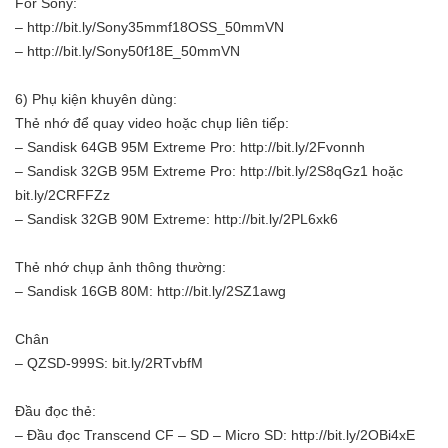
For Sony:
– http://bit.ly/Sony35mmf18OSS_50mmVN
– http://bit.ly/Sony50f18E_50mmVN
6) Phụ kiện khuyên dùng:
Thẻ nhớ để quay video hoặc chụp liên tiếp:
– Sandisk 64GB 95M Extreme Pro: http://bit.ly/2Fvonnh
– Sandisk 32GB 95M Extreme Pro: http://bit.ly/2S8qGz1 hoặc
bit.ly/2CRFFZz
– Sandisk 32GB 90M Extreme: http://bit.ly/2PL6xk6
Thẻ nhớ chụp ảnh thông thường:
– Sandisk 16GB 80M: http://bit.ly/2SZ1awg
Chân
– QZSD-999S: bit.ly/2RTvbfM
Đầu đọc thẻ:
– Đầu đọc Transcend CF – SD – Micro SD: http://bit.ly/2OBi4xE