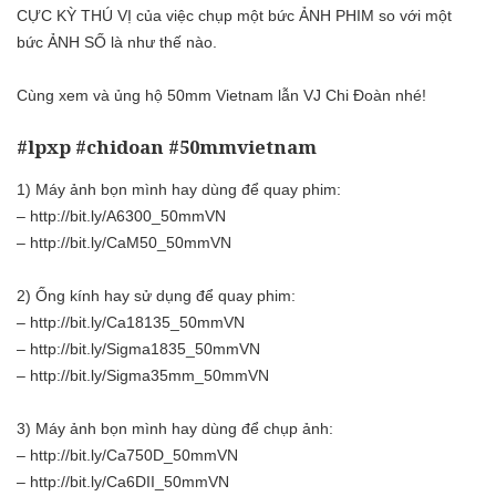
CỰC KỲ THÚ VỊ của việc chụp một bức ẢNH PHIM so với một
bức ẢNH SỐ là như thế nào.
Cùng xem và ủng hộ 50mm Vietnam lẫn VJ Chi Đoàn nhé!
#lpxp #chidoan #50mmvietnam
1) Máy ảnh bọn mình hay dùng để quay phim:
– http://bit.ly/A6300_50mmVN
– http://bit.ly/CaM50_50mmVN
2) Ống kính hay sử dụng để quay phim:
– http://bit.ly/Ca18135_50mmVN
– http://bit.ly/Sigma1835_50mmVN
– http://bit.ly/Sigma35mm_50mmVN
3) Máy ảnh bọn mình hay dùng để chụp ảnh:
– http://bit.ly/Ca750D_50mmVN
– http://bit.ly/Ca6DII_50mmVN