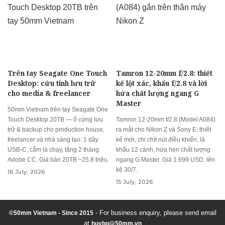
Trên tay Seagate One Touch
Tamron 12-20mm f/2.8: thiết
Desktop: cứu tinh lưu trữ
kế lột xác, khẩu f/2.8 và lời
cho media & freelancer
hứa chất lượng ngang G
Master
50mm Vietnam trên tay Seagate One
Touch Desktop 20TB — ổ cứng lưu
Tamron 12-20mm f/2.8 (Model A084)
trữ & backup cho production house,
ra mắt cho Nikon Z và Sony E: thiết
freelancer và nhà sáng tạo: 1 dây
kế mới, chi chít nút điều khiển, lá
USB-C, cắm là chạy, tặng 2 tháng
khẩu 12 cánh, hứa hẹn chất lượng
Adobe CC. Giá bản 20TB ~25.8 triệu.
ngang G Master. Giá 1.699 USD, lên
kệ 30/7.
16 July, 2026
15 July, 2026
- For business enquiry, please send email
©50mm Vietnam - Since 2015
at
huybq@50mm.vn