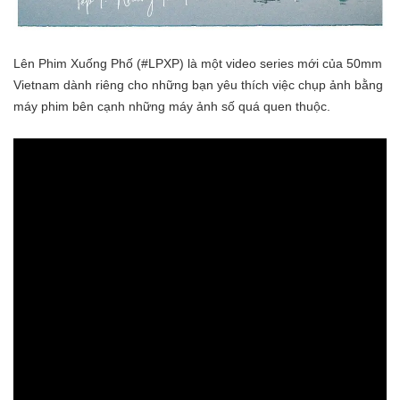
Lên Phim Xuống Phố (#LPXP) là một video series mới của 50mm
Vietnam dành riêng cho những bạn yêu thích việc chụp ảnh bằng
máy phim bên cạnh những máy ảnh số quá quen thuộc.