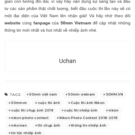
gian còn tương đối dài, vì vậy hãy vận dụng sự sáng tạo và đầu
tư các sản phẩm thật chất lượng, biết đâu cuộc thi lần này sẽ có
một đại diện của Việt Nam lên nhận giải! Và hãy nhớ theo dõi
website
cùng
fanpage
của
50mm Vietnam
để cập nhật những
thông tin mới nhất và hot nhất về nhiếp ảnh nhé.
Uchan
50mm việt nam
50mm vietnam
50MM.VN
TAGS:
50mmvn
cuộc thi ảnh
Cuộc thi ảnh Nikon
cuộc thi chụp ảnh 2019
cuộc thi nhiếp ảnh
nikon
nikon photo contest
Nikon Photo Contest 2018-2019
nikonian
thi chụp ảnh
thông tin nhiếp ảnh
tin tức nhiếp ảnh