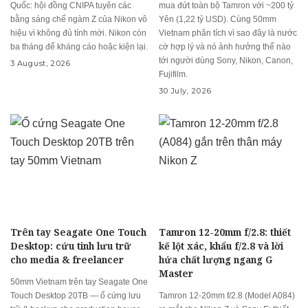
Quốc: hội đồng CNIPA tuyên các
mua đứt toàn bộ Tamron với ~200 tỷ
bằng sáng chế ngàm Z của Nikon vô
Yên (1,22 tỷ USD). Cùng 50mm
hiệu vì không đủ tính mới. Nikon còn
Vietnam phân tích vì sao đây là nước
ba tháng để kháng cáo hoặc kiện lại.
cờ hợp lý và nó ảnh hưởng thế nào
tới người dùng Sony, Nikon, Canon,
3 August, 2026
Fujifilm.
30 July, 2026
Trên tay Seagate One Touch
Tamron 12-20mm f/2.8: thiết
Desktop: cứu tinh lưu trữ
kế lột xác, khẩu f/2.8 và lời
cho media & freelancer
hứa chất lượng ngang G
Master
50mm Vietnam trên tay Seagate One
Touch Desktop 20TB — ổ cứng lưu
Tamron 12-20mm f/2.8 (Model A084)