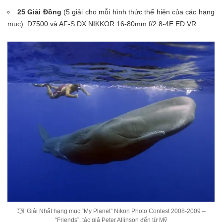
25 Giải Đồng
(5 giải cho mỗi hình thức thể hiện của các hạng
mục): D7500 và AF-S DX NIKKOR 16-80mm f/2.8-4E ED VR
Giải Nhất hạng mục “My Planet” Nikon Photo Contest 2008-2009 –
“Friends”, tác giả Peter Allinson đến từ Mỹ