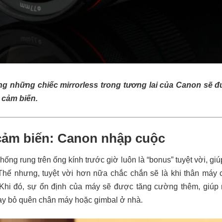
ăng những chiếc mirrorless trong tương lai của Canon sẽ đ
 cảm biến.
cảm biến: Canon nhập cuộc
hống rung trên ống kính trước giờ luôn là “bonus” tuyệt vời, gi
 Thế nhưng, tuyệt vời hơn nữa chắc chắn sẽ là khi thân máy
Khi đó, sự ổn định của máy sẽ được tăng cường thêm, giúp
ay bỏ quên chân máy hoặc gimbal ở nhà.