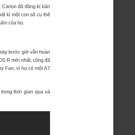
ệc Canon đã đăng kí bản
ất kì một con số cụ thể
phẩm của họ.
 máy trước giờ vẫn hoàn
EOS R mới nhất, cũng đã
y Fan, vì họ có một A7
 trong thời gian qua và