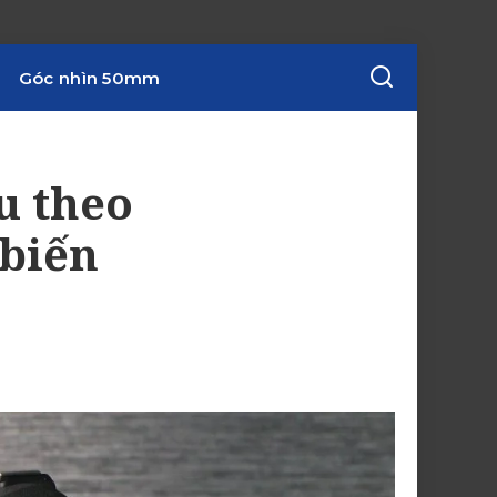
Góc nhìn 50mm
u theo
biến