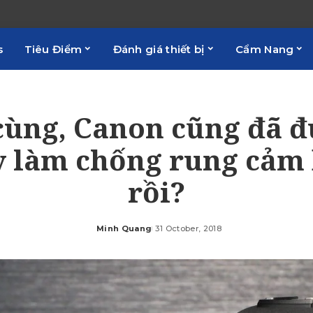
s
Tiêu Điểm
Đánh giá thiết bị
Cẩm Nang
cùng, Canon cũng đã đ
y làm chống rung cảm 
rồi?
Minh Quang
31 October, 2018
Posted
by