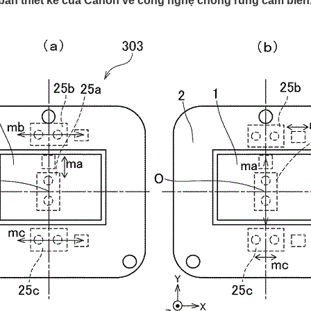
 bản thiết kế của Canon về công nghệ chống rung cảm biến