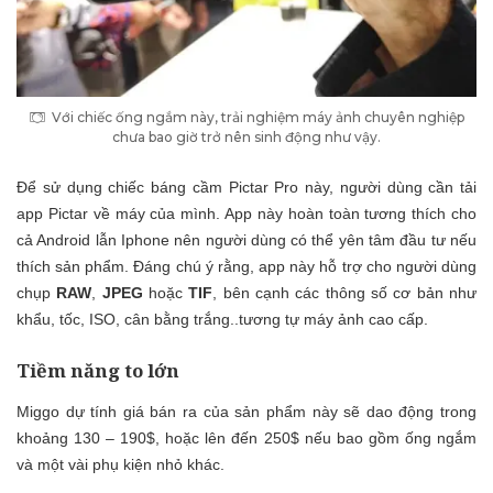
Với chiếc ống ngắm này, trải nghiệm máy ảnh chuyên nghiệp
chưa bao giờ trở nên sinh động như vậy.
Để sử dụng chiếc báng cầm Pictar Pro này, người dùng cần tải
app Pictar về máy của mình. App này hoàn toàn tương thích cho
cả Android lẫn Iphone nên người dùng có thể yên tâm đầu tư nếu
thích sản phẩm. Đáng chú ý rằng, app này hỗ trợ cho người dùng
chụp
RAW
,
JPEG
hoặc
TIF
, bên cạnh các thông số cơ bản như
khẩu, tốc, ISO, cân bằng trắng..tương tự máy ảnh cao cấp.
Tiềm năng to lớn
Miggo dự tính giá bán ra của sản phẩm này sẽ dao động trong
khoảng 130 – 190$, hoặc lên đến 250$ nếu bao gồm ống ngắm
và một vài phụ kiện nhỏ khác.