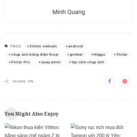
Minh Quang
50mm vietnam
android
TAGS:
chụp ảnh bằng điện thoại
gimbal
Miggo
Pictar
Pictar Pro
quay phim
tay cầm chụp ảnh
SHARE ON
You Might Also Enjoy