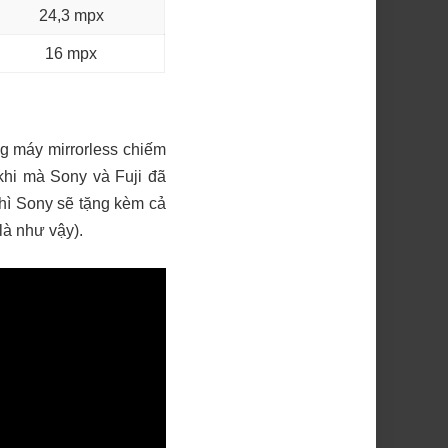
24,3 mpx
16 mpx
g máy mirrorless chiếm
 khi mà Sony và Fuji đã
hì Sony sẽ tặng kèm cả
là như vậy).