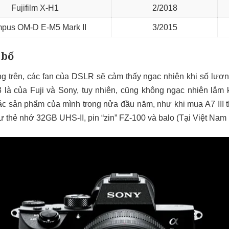
Fujifilm X-H1
2/2018
pus OM-D E-M5 Mark II
3/2015
 bố
g trên, các fan của DSLR sẽ cảm thấy ngạc nhiên khi số lượn
 3 là của Fuji và Sony, tuy nhiên, cũng không ngạc nhiên lắm
ác sản phẩm của mình trong nửa đầu năm, như khi mua A7 III t
ư thẻ nhớ 32GB UHS-II, pin “zin” FZ-100 và balo (Tại Việt Nam 