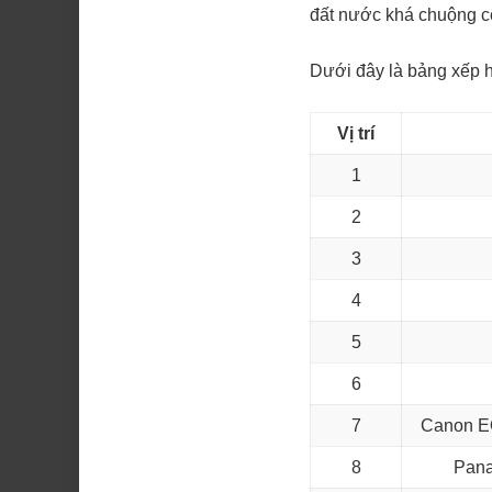
đất nước khá chuộng cô
Dưới đây là
bảng xếp 
Vị trí
1
2
3
4
5
6
7
Canon E
8
Pana