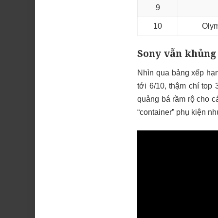
9
10
Olym
Sony vẫn khủng
Nhìn qua bảng xếp hạn
tới 6/10, thậm chí top
quảng bá rầm rộ cho c
“container” phụ kiện nh