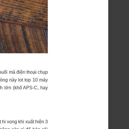
buổi mà điện thoại chụp
òng này lot top 10 máy
nh lớn (khổ APS-C, hay
hi vọng khi xuất hiện 3