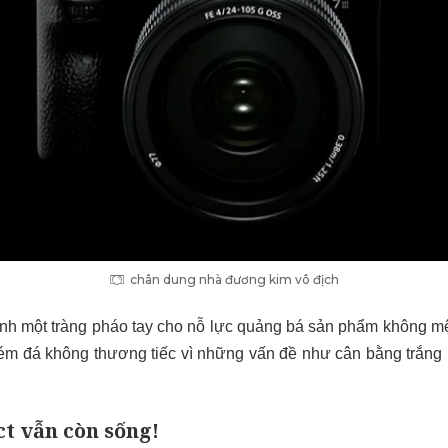
chân dung nhà đương kim vô địch
nh một tràng pháo tay cho nỗ lực quảng bá sản phẩm không mệ
ém đá không thương tiếc vì những vấn đề như cân bằng trắng
t vẫn còn sống!