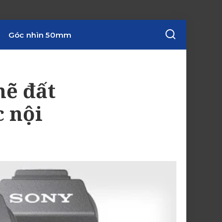
Góc nhìn 50mm
ẽ đất
c nội