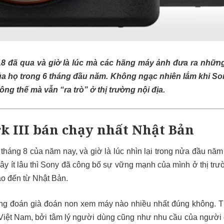
 đã qua và giờ là lúc mà các hãng máy ảnh đưa ra những
ủa họ trong 6 tháng đầu năm. Không ngạc nhiên lắm khi 
ng thế mà vẫn “ra trò” ở thị trường nội địa.
k III bán chạy nhất Nhật Bản
tháng 8 của năm nay, và giờ là lúc nhìn lại trong nửa đầu nă
y ít lâu thì
Sony đã công bố sự vững mạnh của mình ở thị tr
áo đến từ Nhật Bản.
g đoán già đoán non xem máy nào nhiều nhất đúng không. T
Việt Nam, bởi tâm lý người dùng cũng như nhu cầu của người 