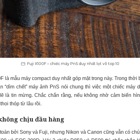
Fuji X100F – chiếc máy PnS duy nhất lọt vô top 10
F là mẫu máy compact duy nhất góp mặt trong này. Trong thời 
n “dìm chết” máy ảnh PnS nói chung thì việc một chiếc máy d
lẽ là tin mừng. Chắc chắn rằng, nếu không nhờ cảm biến hì
thoi thóp từ lâu rồi.
không chịu đầu hàng
toàn bởi Sony và Fuji, nhưng Nikon và Canon cũng vẫn có chút 