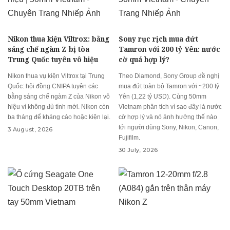
Nikon thua kiện Viltrox: bằng
Sony rục rịch mua đứt
sáng chế ngàm Z bị tòa
Tamron với 200 tỷ Yên: nước
Trung Quốc tuyên vô hiệu
cờ quá hợp lý?
Nikon thua vụ kiện Viltrox tại Trung
Theo Diamond, Sony Group đề nghị
Quốc: hội đồng CNIPA tuyên các
mua đứt toàn bộ Tamron với ~200 tỷ
bằng sáng chế ngàm Z của Nikon vô
Yên (1,22 tỷ USD). Cùng 50mm
hiệu vì không đủ tính mới. Nikon còn
Vietnam phân tích vì sao đây là nước
ba tháng để kháng cáo hoặc kiện lại.
cờ hợp lý và nó ảnh hưởng thế nào
tới người dùng Sony, Nikon, Canon,
3 August, 2026
Fujifilm.
30 July, 2026