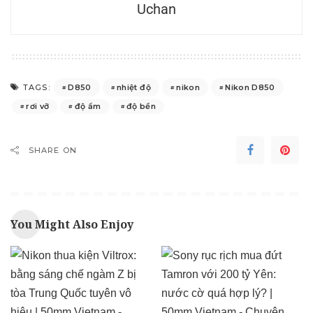
Uchan
D850
nhiệt độ
nikon
Nikon D850
TAGS:
rơi vỡ
độ ẩm
độ bền
SHARE ON
You Might Also Enjoy