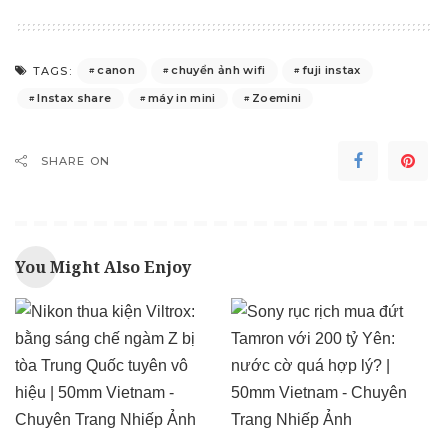
canon
chuyển ảnh wifi
fuji instax
TAGS:
Instax share
máy in mini
Zoemini
SHARE ON
You Might Also Enjoy