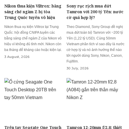
Nikon thua kiện Viltrox: bằng
Sony rục rịch mua đứt
sáng chế ngàm Z bị tòa
Tamron với 200 tỷ Yên: nước
Trung Quốc tuyên vô hiệu
cờ quá hợp lý?
Nikon thua vụ kiện Viltrox tại Trung
Theo Diamond, Sony Group đề nghị
Quốc: hội đồng CNIPA tuyên các
mua đứt toàn bộ Tamron với ~200 tỷ
bằng sáng chế ngàm Z của Nikon vô
Yên (1,22 tỷ USD). Cùng 50mm
hiệu vì không đủ tính mới. Nikon còn
Vietnam phân tích vì sao đây là nước
ba tháng để kháng cáo hoặc kiện lại.
cờ hợp lý và nó ảnh hưởng thế nào
tới người dùng Sony, Nikon, Canon,
3 August, 2026
Fujifilm.
30 July, 2026
Trên tay Seagate One Touch
Tamron 12-20mm f/2.8: thiết