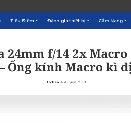
s
Tiêu Điểm
Đánh giá thiết bị
Cẩm Nang
 24mm f/14 2x Macro
– Ống kính Macro kì d
Uchan
4 August, 2018
Posted
by