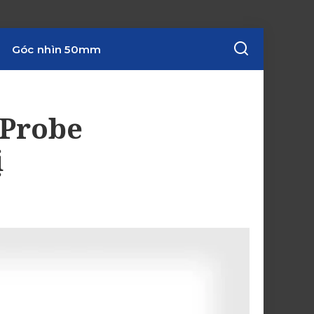
Góc nhìn 50mm
 Probe
ị