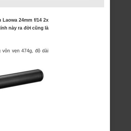
h Laowa 24mm f/14 2x
ính này ra đời cũng là
 vỏn vẹn 474g, độ dài