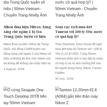
Nikon thua kiện Viltrox: bằng
Sony rục rịch mua đứt
sáng chế ngàm Z bị tòa
Tamron với 200 tỷ Yên: nước
Trung Quốc tuyên vô hiệu
cờ quá hợp lý?
Nikon thua vụ kiện Viltrox tại Trung
Theo Diamond, Sony Group đề nghị
Quốc: hội đồng CNIPA tuyên các
mua đứt toàn bộ Tamron với ~200 tỷ
bằng sáng chế ngàm Z của Nikon vô
Yên (1,22 tỷ USD). Cùng 50mm
hiệu vì không đủ tính mới. Nikon còn
Vietnam phân tích vì sao đây là nước
ba tháng để kháng cáo hoặc kiện lại.
cờ hợp lý và nó ảnh hưởng thế nào
tới người dùng Sony, Nikon, Canon,
3 August, 2026
Fujifilm.
30 July, 2026