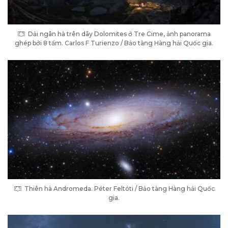
Dải ngân hà trên dãy Dolomites ở Tre Cime, ảnh panorama
ghép bởi 8 tấm. Carlos F Turienzo / Bảo tàng Hàng hải Quốc gia.
Thiên hà Andromeda. Péter Feltóti / Bảo tàng Hàng hải Quốc
gia.