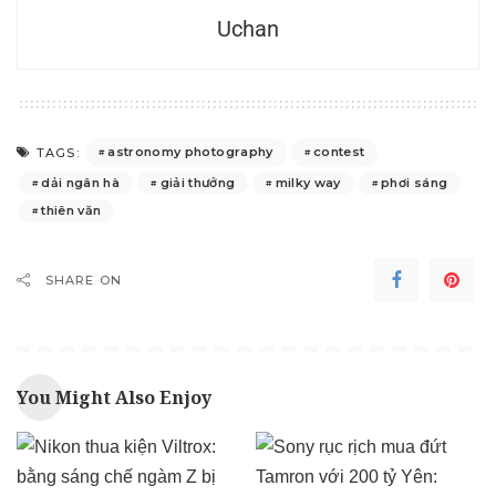
Uchan
astronomy photography
contest
TAGS:
dải ngân hà
giải thưởng
milky way
phơi sáng
thiên văn
SHARE ON
You Might Also Enjoy