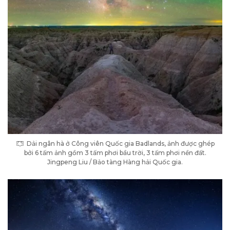
Dải ngân hà ở Công viên Quốc gia Badlands, ảnh được ghép
bởi 6 tấm ảnh gồm 3 tấm phơi bầu trời, 3 tấm phơi nền đất.
Jingpeng Liu / Bảo tàng Hàng hải Quốc gia.