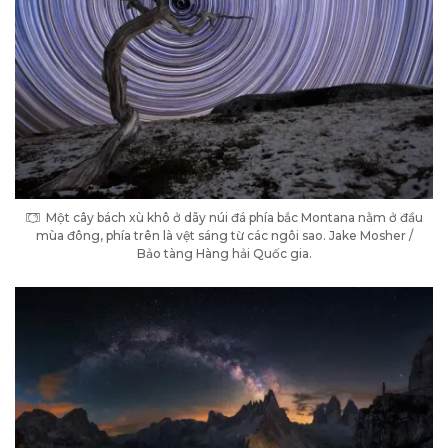
Một cây bách xù khô ở dãy núi đá phía bắc Montana nằm ở đầu
mùa đông, phía trên là vệt sáng từ các ngôi sao. Jake Mosher /
Bảo tàng Hàng hải Quốc gia.