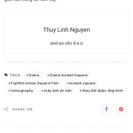
Thuy Linh Nguyen
mel·an·cho·li·a n.
Diana
Diana Instant Square
TAGS:
Fujifilm Instax Square Film
instant square
lomography
máy ảnh ăn liền
thay đổi được ống kính
SHARE ON