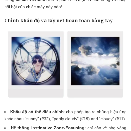
nổi bật của chiếc máy này nào!
Chỉnh khẩu độ và lấy nét hoàn toàn bằng tay
Khẩu độ có thể điều chỉnh
: cho phép tạo ra những hiệu ứng
khác nhau “sunny” (f/32), “partly cloudy” (f/19) and “cloudy” (f/11).
Hệ thống Instinctive Zone-Focusing:
chỉ cần vê nhẹ vòng