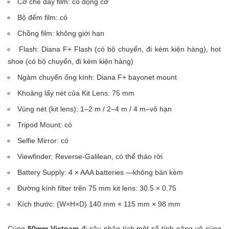
Cơ chế đẩy film: có động cơ
Bộ đếm film: có
Chồng film: không giới hạn
Flash: Diana F+ Flash (có bộ chuyển, đi kèm kiện hàng), hot
shoe (có bộ chuyển, đi kèm kiện hàng)
Ngàm chuyển ống kính: Diana F+ bayonet mount
Khoảng lấy nét của Kit Lens: 75 mm
Vùng nét (kit lens): 1–2 m / 2–4 m / 4 m–vô hạn
Tripod Mount: có
Selfie Mirror: có
Viewfinder: Reverse-Galilean, có thể tháo rời
Battery Supply: 4 × AAA batteries —không bán kèm
Đường kính filter trên 75 mm kit lens: 30.5 × 0.75
Kích thước: (W×H×D) 140 mm × 115 mm × 98 mm
Cùng
50mm Vietnam
đi sâu phân tích một số tính năng vô cùng