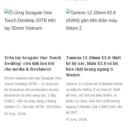
Trên tay Seagate One Touch
Tamron 12-20mm f/2.8: thiết
Desktop: cứu tinh lưu trữ
kế lột xác, khẩu f/2.8 và lời
cho media & freelancer
hứa chất lượng ngang G
Master
50mm Vietnam trên tay Seagate One
Touch Desktop 20TB — ổ cứng lưu
Tamron 12-20mm f/2.8 (Model A084)
trữ & backup cho production house,
ra mắt cho Nikon Z và Sony E: thiết
freelancer và nhà sáng tạo: 1 dây
kế mới, chi chít nút điều khiển, lá
USB-C, cắm là chạy, tặng 2 tháng
khẩu 12 cánh, hứa hẹn chất lượng
Adobe CC. Giá bản 20TB ~25.8 triệu.
ngang G Master. Giá 1.699 USD, lên
kệ 30/7.
16 July, 2026
15 July, 2026