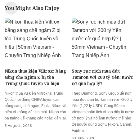
You Might Also Enjoy
Nikon thua kiện Viltrox: bằng
Sony rục rịch mua đứt
sáng chế ngàm Z bị tòa
Tamron với 200 tỷ Yên: nước
Trung Quốc tuyên vô hiệu
cờ quá hợp lý?
Nikon thua vụ kiện Viltrox tại Trung
Theo Diamond, Sony Group đề nghị
Quốc: hội đồng CNIPA tuyên các
mua đứt toàn bộ Tamron với ~200 tỷ
bằng sáng chế ngàm Z của Nikon vô
Yên (1,22 tỷ USD). Cùng 50mm
hiệu vì không đủ tính mới. Nikon còn
Vietnam phân tích vì sao đây là nước
ba tháng để kháng cáo hoặc kiện lại.
cờ hợp lý và nó ảnh hưởng thế nào
tới người dùng Sony, Nikon, Canon,
3 August, 2026
Fujifilm.
30 July, 2026