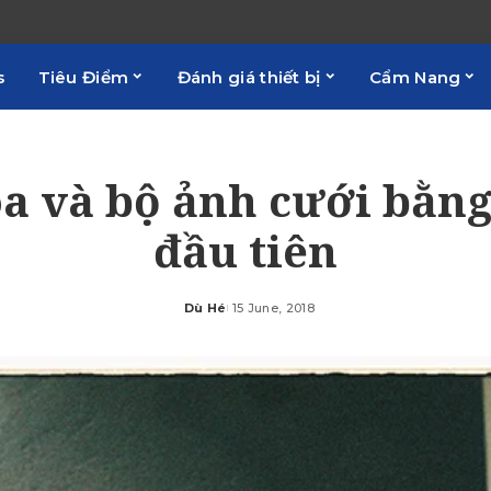
s
Tiêu Điểm
Đánh giá thiết bị
Cẩm Nang
a và bộ ảnh cưới bằn
đầu tiên
Dù Hé
15 June, 2018
Posted
by