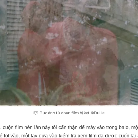
Bức ảnh từ đoạn film bị kẹt ©DuHe
 cuộn film nên lần này tôi cẩn thận để máy vào trong balo, một
 lọt vào, một tay đưa vào kiểm tra xem film đã được cuốn lại