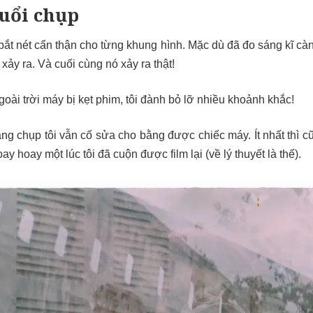
buổi chụp
 bắt nét cẩn thận cho từng khung hình. Mặc dù đã đo sáng kĩ càn
xảy ra. Và cuối cùng nó xảy ra thật!
oài trời máy bị kẹt phim, tôi đành bỏ lỡ nhiều khoảnh khắc!
ng chụp tôi vẫn cố sửa cho bằng được chiếc máy. Ít nhất thì cũ
y hoay một lúc tôi đã cuộn được film lại (về lý thuyết là thế).