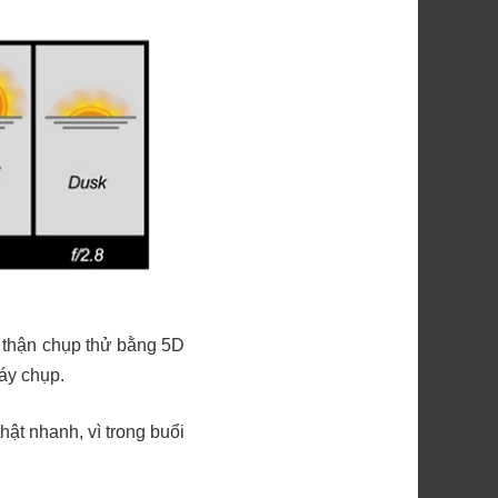
ẩn thận chụp thử bằng 5D
máy chụp.
hật nhanh, vì trong buổi