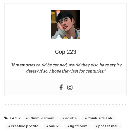
Cop 223
“If memories could be canned, would they also have expiry
dates? If so, I hope they last for centuries.”
50mm vietnam
adobe
Chỉnh sửa ảnh
TAGS:
creative profile
hậu kì
lightroom
preset màu