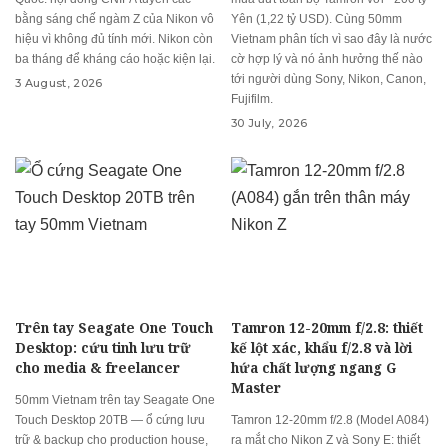
bằng sáng chế ngàm Z của Nikon vô
Yên (1,22 tỷ USD). Cùng 50mm
hiệu vì không đủ tính mới. Nikon còn
Vietnam phân tích vì sao đây là nước
ba tháng để kháng cáo hoặc kiện lại.
cờ hợp lý và nó ảnh hưởng thế nào
tới người dùng Sony, Nikon, Canon,
3 August, 2026
Fujifilm.
30 July, 2026
Trên tay Seagate One Touch
Tamron 12-20mm f/2.8: thiết
Desktop: cứu tinh lưu trữ
kế lột xác, khẩu f/2.8 và lời
cho media & freelancer
hứa chất lượng ngang G
Master
50mm Vietnam trên tay Seagate One
Touch Desktop 20TB — ổ cứng lưu
Tamron 12-20mm f/2.8 (Model A084)
trữ & backup cho production house,
ra mắt cho Nikon Z và Sony E: thiết