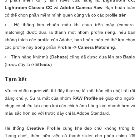
Lightroom Classic CC
và
Adobe Camera Raw
. Bạn hoàn toàn
có thể chọn phần mềm mình quen dùng và có các profile trên
Hệ thống làm chuẩn màu khi chụp trên máy (camera
matching) được đưa ra thành một nhóm profile riêng. nếu bạn
không thích các profile của Adobe, bạn hoàn toàn có thể lựa chọn
các profile này trong phần
Profile ->
Camera Matching
.
Tính năng khử mù (
Dehaze
) cũng đã được đưa lên tab
Basic
(trước đây là ở
Effects
)
Tạm kết
Với cá nhân người viết thì đây thực sự là một bản cập nhật rất rất
đáng chú ý. Sự ra mắt của nhóm
RAW Profile
sẽ giúp cho người
chụp có nhiều lựa chọn khi cần chỉnh ảnh hàng loạt nhanh hơn và
màu sắc hơn so với trước đây chỉ là Adobe Standard.
Hệ thống
Creative Profile
cũng khá đẹp chứ không trông bị
“hàng chợ”, thêm nữa việc có thanh slider cho phép chỉnh “độ