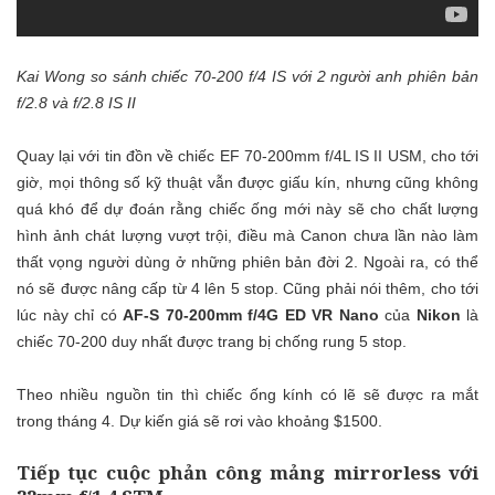
Kai Wong so sánh chiếc 70-200 f/4 IS với 2 người anh phiên bản
f/2.8 và f/2.8 IS II
Quay lại với tin đồn về chiếc EF 70-200mm f/4L IS II USM, cho tới
giờ, mọi thông số kỹ thuật vẫn được giấu kín, nhưng cũng không
quá khó để dự đoán rằng chiếc ống mới này sẽ cho chất lượng
hình ảnh chát lượng vượt trội, điều mà Canon chưa lần nào làm
thất vọng người dùng ở những phiên bản đời 2. Ngoài ra, có thể
nó sẽ được nâng cấp từ 4 lên 5 stop. Cũng phải nói thêm, cho tới
lúc này chỉ có
AF-S 70-200mm f/4G ED VR Nano
của
Nikon
là
chiếc 70-200 duy nhất được trang bị chống rung 5 stop.
Theo nhiều nguồn tin thì chiếc ống kính có lẽ sẽ được ra mắt
trong tháng 4. Dự kiến giá sẽ rơi vào khoảng $1500.
Tiếp tục cuộc phản công mảng mirrorless với