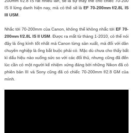
200mm f/2.8 IS rất nhiều lần, sẽ là sự thay thế cho chiếc 70-200
IS II lừng danh hiện nay, mà có thể sẽ là
EF 70-200mm f/2.8L IS
III USM
.
Nhắc tới 70-200mm của Canon, không thể không nhắc tới
EF 70-
200mm f/2.8L IS II USM
. Được ra mắt từ tháng 1-2010, có thể nói
đây là ống kính tốt nhất mà Canon từng sản xuất, mà đối với dân
chuyên nghiệp là ống bắt buộc phải có. Mặc dù chưa cho thấy bất
kì dấu hiệu nào xuống sức so với các đối thủ, nhưng cũng đã đến
lúc cần có một người kế nhiệm xứng đáng bởi những Nikon đã có
phiên bản III và Sony cũng đã có chiếc 70-200mm f/2.8 GM của
mình.