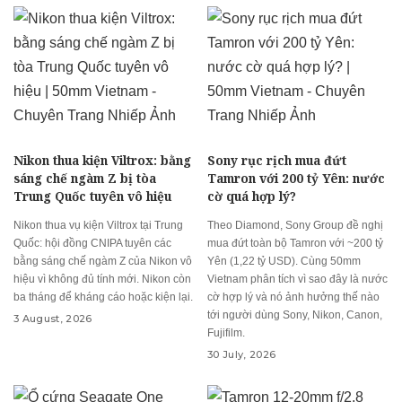
Nikon thua kiện Viltrox: bằng
Sony rục rịch mua đứt
sáng chế ngàm Z bị tòa
Tamron với 200 tỷ Yên: nước
Trung Quốc tuyên vô hiệu
cờ quá hợp lý?
Nikon thua vụ kiện Viltrox tại Trung
Theo Diamond, Sony Group đề nghị
Quốc: hội đồng CNIPA tuyên các
mua đứt toàn bộ Tamron với ~200 tỷ
bằng sáng chế ngàm Z của Nikon vô
Yên (1,22 tỷ USD). Cùng 50mm
hiệu vì không đủ tính mới. Nikon còn
Vietnam phân tích vì sao đây là nước
ba tháng để kháng cáo hoặc kiện lại.
cờ hợp lý và nó ảnh hưởng thế nào
tới người dùng Sony, Nikon, Canon,
3 August, 2026
Fujifilm.
30 July, 2026