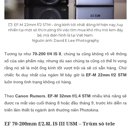
EF-M 22mm f/2 STM – ống kính tốt nhất dòng M hiện nay, tuy
nhiên tại một số thị trường thì việc tìm mua khó như mò kim đáy
bể, mà điển hình là tại Việt Nam.
Nguồn ảnh: David E Lee Photography
Tương tự như
70-200 f/4 IS II
, chúng ta cũng không rõ về thông
số của sản phẩm này, nhưng dù sao chúng ta cũng có thể hi vọng
rằng nó sẽ là một ống kính tốt vượt trội và sẽ có sẵn hàng. Chứ
chiếc fix duy nhất của ngàm M bây giờ là
EF-M 22mm f/2 STM
luôn trong tình trạng không có hàng.
Theo
Canon Rumors
,
EF-M 32mm f/1.4 STM
nhiều khả năng sẽ
được ra mắt vào cuối tháng 8 hoặc đầu tháng 9, trước khi diễn ra
triển lãm thiết bị ngành ảnh thường niên Photokina.
EF 70-200mm f/2.8L IS III USM – Trùm sò tele