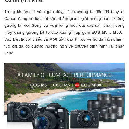
32mm f/1.4 STM
Trong khoảng 2 năm gần đây, có lẽ chúng ta đều đã thấy rõ
Canon đang nỗ lực hết sức nhằm giành giật miếng bánh không
gương lật với
Sony
và
Fuji
bằng một loạt các sản phẩm dòng
máy không gương lật từ cao xuống thấp gồm
EOS M5
, ,
M50
, .
Đặc biệt là với chiếc và
M50
gần đây thì có vẻ họ đã rất nghiêm
túc khi đã có đường hướng hơn về chuyên định hình lại phân
khúc.