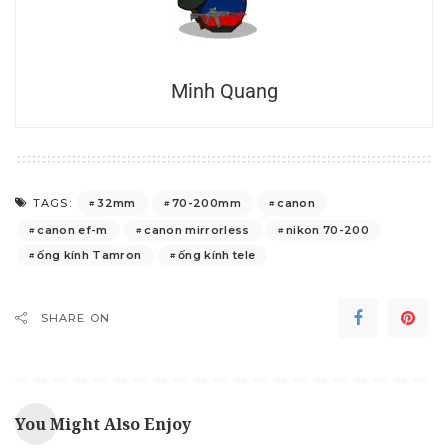
Minh Quang
32mm
70-200mm
canon
TAGS:
canon ef-m
canon mirrorless
nikon 70-200
ống kính Tamron
ống kính tele
SHARE ON
You Might Also Enjoy