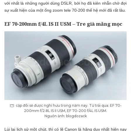
với nhất là những người dùng DSLR, bởi họ đã kiên nhẫn chờ đợi
sự xuất hiện của một ống zoom tele 70-200 thế hệ mới đã rất lâu.
EF 70-200mm f/4L IS II USM – Tre già măng mọc
cặp đôi sẽ được nghỉ hưu trong năm nay. Từ trái qua: EF 70-
200mm f/2.8L IS II USM, EF 70-200 f/4L IS USM.
Nguồn ảnh: blogdozack
Lùi lại lịch sử một chút, thì có lẽ Canon là hãng duy nhất hiện nay