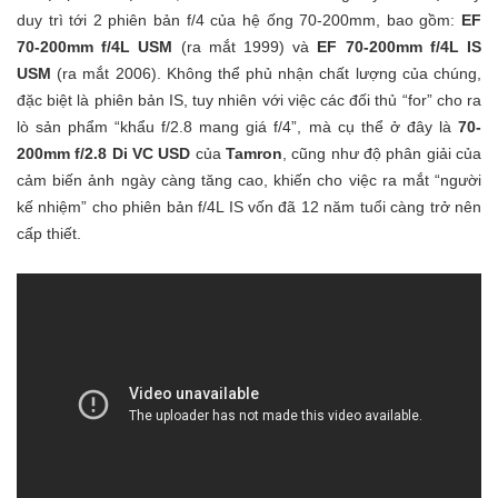
duy trì tới 2 phiên bản f/4 của hệ ống 70-200mm, bao gồm:
EF
70-200mm f/4L USM
(ra mắt 1999) và
EF 70-200mm f/4L IS
USM
(ra mắt 2006). Không thể phủ nhận chất lượng của chúng,
đặc biệt là phiên bản IS, tuy nhiên với việc các đối thủ “for” cho ra
lò sản phẩm “khẩu f/2.8 mang giá f/4”, mà cụ thể ở đây là
70-
200mm f/2.8 Di VC USD
của
Tamron
, cũng như độ phân giải của
cảm biến ảnh ngày càng tăng cao, khiến cho việc ra mắt “người
kế nhiệm” cho phiên bản f/4L IS vốn đã 12 năm tuổi càng trở nên
cấp thiết.