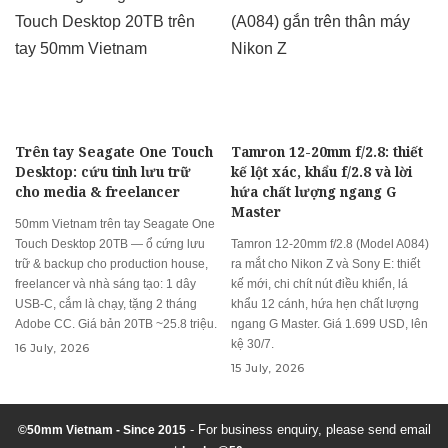
Trên tay Seagate One Touch
Tamron 12-20mm f/2.8: thiết
Desktop: cứu tinh lưu trữ
kế lột xác, khẩu f/2.8 và lời
cho media & freelancer
hứa chất lượng ngang G
Master
50mm Vietnam trên tay Seagate One
Touch Desktop 20TB — ổ cứng lưu
Tamron 12-20mm f/2.8 (Model A084)
trữ & backup cho production house,
ra mắt cho Nikon Z và Sony E: thiết
freelancer và nhà sáng tạo: 1 dây
kế mới, chi chít nút điều khiển, lá
USB-C, cắm là chạy, tặng 2 tháng
khẩu 12 cánh, hứa hẹn chất lượng
Adobe CC. Giá bản 20TB ~25.8 triệu.
ngang G Master. Giá 1.699 USD, lên
kệ 30/7.
16 July, 2026
15 July, 2026
- For business enquiry, please send email
©50mm Vietnam - Since 2015