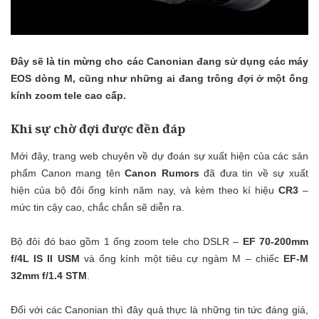
Đây sẽ là tin mừng cho các Canonian đang sử dụng các máy
EOS dòng M, cũng như những ai đang trông đợi ở một ống
kính zoom tele cao cấp.
Khi sự chờ đợi được đền đáp
Mới đây, trang web chuyên về dự đoán sự xuất hiện của các sản
phẩm Canon mang tên
Canon Rumors
đã đưa tin về sự xuất
hiện của bộ đôi ống kính năm nay, và kèm theo kí hiệu
CR3
–
mức tin cậy cao, chắc chắn sẽ diễn ra.
Bộ đôi đó bao gồm 1 ống zoom tele cho DSLR –
EF 70-200mm
f/4L IS II USM
và ống kính một tiêu cự ngàm M – chiếc
EF-M
32mm f/1.4 STM
.
Đối với các Canonian thì đây quả thực là những tin tức đáng giá,