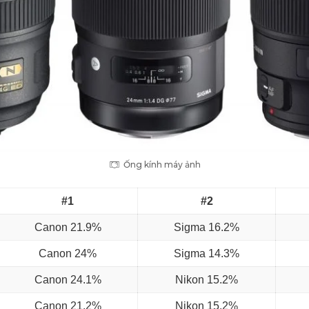
Ống kính máy ảnh
#1
#2
Canon
21.9%
Sigma
16.2%
Canon
24%
Sigma
14.3%
Canon
24.1%
Nikon 15.2%
Canon
21.2%
Nikon 15.2%