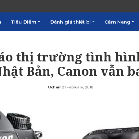
s
Tiêu Điểm
Đánh giá thiết bị
Cẩm Nang
áo thị trường tình hì
hật Bản, Canon vẫn b
Uchan
21 February, 2018
Posted
by