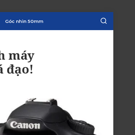
Góc nhìn 50mm
nh máy
á đạo!