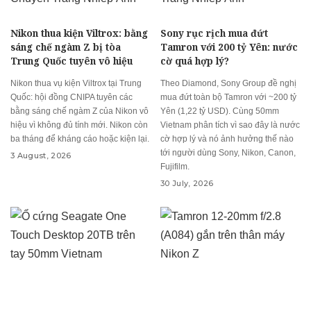
Nikon thua kiện Viltrox: bằng
Sony rục rịch mua đứt
sáng chế ngàm Z bị tòa
Tamron với 200 tỷ Yên: nước
Trung Quốc tuyên vô hiệu
cờ quá hợp lý?
Nikon thua vụ kiện Viltrox tại Trung
Theo Diamond, Sony Group đề nghị
Quốc: hội đồng CNIPA tuyên các
mua đứt toàn bộ Tamron với ~200 tỷ
bằng sáng chế ngàm Z của Nikon vô
Yên (1,22 tỷ USD). Cùng 50mm
hiệu vì không đủ tính mới. Nikon còn
Vietnam phân tích vì sao đây là nước
ba tháng để kháng cáo hoặc kiện lại.
cờ hợp lý và nó ảnh hưởng thế nào
tới người dùng Sony, Nikon, Canon,
3 August, 2026
Fujifilm.
30 July, 2026