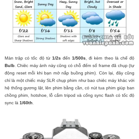
Màn trập có tốc độ từ
1/2s
đến
1/500s
, đi kèm theo là chế độ
Bulb
. Chiêc máy ảnh này cũng có chỗ đếm số frame đã chụp (tự
động reset mỗi khi bạn mở nắp buồng phim). Còn lại, đây cũng
chỉ là một chiếc máy SLR chụp phim như bao chiêc máy khác với
hệ thống gương lật, lên phim bằng cần, có nút tua phim giúp ban
chồng phim, hotshoe, lỗ cắm tripod và cổng sync flash có tốc độ
sync là
1/60th
.