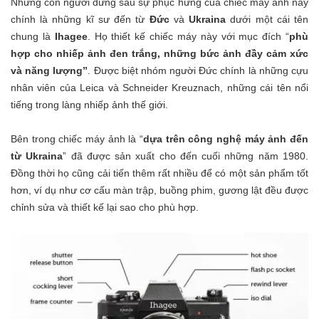
Những con người đứng sau sự phục hưng của chiếc máy ảnh này
chính là những kĩ sư đến từ
Đức
và
Ukraina
dưới một cái tên
chung là
Ihagee
. Họ thiết kế chiếc máy này với mục đích “
phù
hợp cho nhiếp ảnh đen trắng, những bức ảnh đầy cảm xức
và năng lượng”
. Được biệt nhóm người Đức chính là những cựu
nhân viên của Leica và Schneider Kreuznach, những cái tên nổi
tiếng trong làng nhiếp ảnh thế giới.
Bên trong chiếc máy ảnh là “
dựa trên công nghệ máy ảnh đến
từ Ukraina
” đã được sản xuất cho đến cuối những năm 1980.
Đồng thời họ cũng cải tiến thêm rất nhiều để có một sản phẩm tốt
hơn, ví dụ như cơ cấu màn trập, buồng phim, gương lật đều được
chỉnh sửa và thiết kế lại sao cho phù hợp.