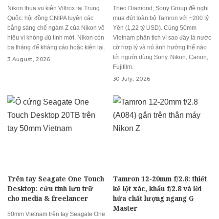
Nikon thua vụ kiện Viltrox tại Trung
Theo Diamond, Sony Group đề nghị
Quốc: hội đồng CNIPA tuyên các
mua đứt toàn bộ Tamron với ~200 tỷ
bằng sáng chế ngàm Z của Nikon vô
Yên (1,22 tỷ USD). Cùng 50mm
hiệu vì không đủ tính mới. Nikon còn
Vietnam phân tích vì sao đây là nước
ba tháng để kháng cáo hoặc kiện lại.
cờ hợp lý và nó ảnh hưởng thế nào
tới người dùng Sony, Nikon, Canon,
3 August, 2026
Fujifilm.
30 July, 2026
Trên tay Seagate One Touch
Tamron 12-20mm f/2.8: thiết
Desktop: cứu tinh lưu trữ
kế lột xác, khẩu f/2.8 và lời
cho media & freelancer
hứa chất lượng ngang G
Master
50mm Vietnam trên tay Seagate One