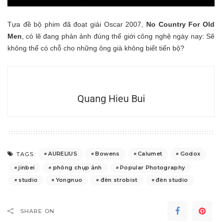
Tựa đề bộ phim đã đoạt giải Oscar 2007,
No Country For Old
Men
, có lẽ đang phản ảnh đúng thế giới công nghệ ngày nay: Sẽ
không thể có chỗ cho những ông già không biết tiến bộ?
Quang Hieu Bui
AURELIUS
Bowens
Calumet
Godox
TAGS:
jinbei
phông chụp ảnh
Popular Photography
studio
Yongnuo
đèn strobist
đèn studio
SHARE ON