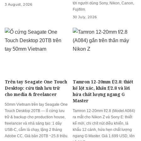
tới người dùng Sony, Nikon, Canon,
3 August, 2026
Fujifilm.
30 July, 2026
Trên tay Seagate One Touch
Tamron 12-20mm f/2.8: thiết
Desktop: cứu tinh lưu trữ
kế lột xác, khẩu f/2.8 và lời
cho media & freelancer
hứa chất lượng ngang G
Master
50mm Vietnam trên tay Seagate One
Touch Desktop 20TB — ổ cứng lưu
Tamron 12-20mm f/2.8 (Model A084)
trữ & backup cho production house,
ra mắt cho Nikon Z và Sony E: thiết
freelancer và nhà sáng tạo: 1 dây
kế mới, chi chít nút điều khiển, lá
USB-C, cắm là chạy, tặng 2 tháng
khẩu 12 cánh, hứa hẹn chất lượng
Adobe CC. Giá bản 20TB ~25.8 triệu.
ngang G Master. Giá 1.699 USD, lên