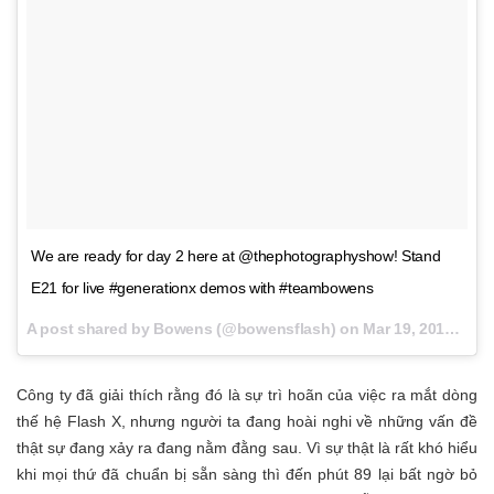
We are ready for day 2 here at @thephotographyshow! Stand
E21 for live #generationx demos with #teambowens
A post shared by Bowens (@bowensflash) on
Mar 19, 2017 at 2:32am PDT
Công ty đã giải thích rằng đó là sự trì hoãn của việc ra mắt dòng
thế hệ Flash X, nhưng người ta đang hoài nghi về những vấn đề
thật sự đang xảy ra đang nằm đằng sau. Vì sự thật là rất khó hiểu
khi mọi thứ đã chuẩn bị sẵn sàng thì đến phút 89 lại bất ngờ bỏ