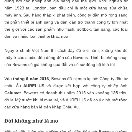
dụng bởi các nhiếp ảnh gia hàng đầu thế giới. Khởi nghiệp từ
năm 1923 tại London, ban đầu chỉ là một cửa hàng sửa chữa
máy ảnh. Sau hàng thập kỉ phát triển, công ty dần mở rộng sang
thị phần thiết bị ánh sáng và dần dần trở thành cong ty lớn nhất
thế giới với các sản phẩm như flash, softbox, tản sáng, các loại
đèn và nhiều loại thiết bị khác nữa.
Ngay ở chính Việt Nam thì cách đây độ 5-6 năm, không khó để
thấy ở các studio đều dùng đèn của Bowens. Thiết bị phòng chụp
của Bowens có giá không quá đắt và có sự đồng bộ khá tốt.
Vào
tháng 6 năm 2016
, Bowens đã bị mua lại bởi Công ty đầu tư
châu Âu
AURELIUS
và được kết hợp với công ty nhiếp ảnh
Calumet
. Bowens có doanh thu năm 2015 vào khoảng
125
triệu
đô la Mỹ trước khi bị mua lại, và AURELIUS dã có ý định mở rộng
các cửa hàng bán lẻ trên khắp Châu Âu.
Đời không như là mơ
Một số dấu hiện của những rắc rối đầu tiên mà Bowens vướng