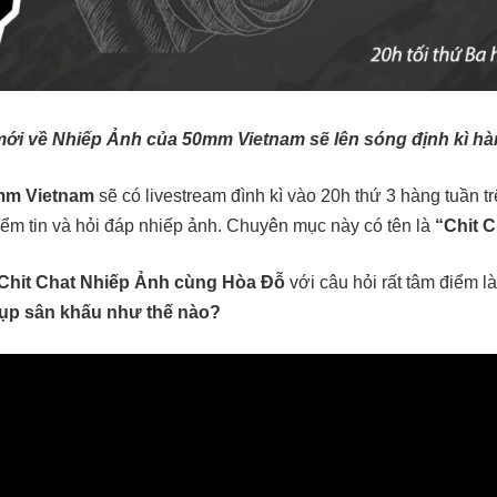
ới về Nhiếp Ảnh của 50mm Vietnam sẽ lên sóng định kì hà
mm Vietnam
sẽ có livestream đình kì vào 20h thứ 3 hàng tuần t
ểm tin và hỏi đáp nhiếp ảnh. Chuyên mục này có tên là
“Chit C
Chit Chat Nhiếp Ảnh cùng Hòa Đỗ
với câu hỏi rất tâm điểm l
ụp sân khấu như thế nào?