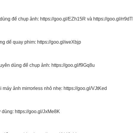
 dùng để chụp ảnh:
https://goo.gl/EZh15R
và
https://goo.gl/rr9dT
ng dể quay phim:
https://goo.gl/weXbjp
uyên dùng để chụp ảnh:
https://goo.gl/f9Gq8u
i máy ảnh mirrorless nhỏ nhẹ:
https://goo.gl/VJtKed
y dùng:
https://goo.gl/JxMe8K