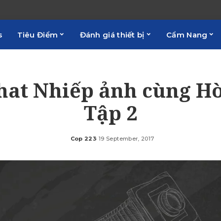
s
Tiêu Điểm
Đánh giá thiết bị
Cẩm Nang
chat Nhiếp ảnh cùng Hò
Tập 2
Cop 223
19 September, 2017
Posted
by