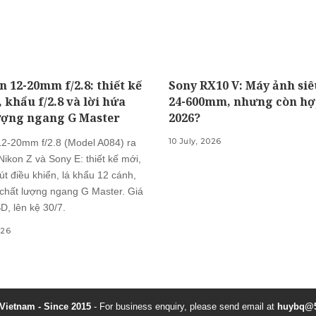
 12-20mm f/2.8: thiết kế
Sony RX10 V: Máy ảnh si
, khẩu f/2.8 và lời hứa
24-600mm, nhưng còn hợ
ượng ngang G Master
2026?
10 July, 2026
2-20mm f/2.8 (Model A084) ra
ikon Z và Sony E: thiết kế mới,
nút điều khiển, lá khẩu 12 cánh,
chất lượng ngang G Master. Giá
D, lên kệ 30/7.
026
ietnam - Since 2015
- For business enquiry, please send email at
huybq@