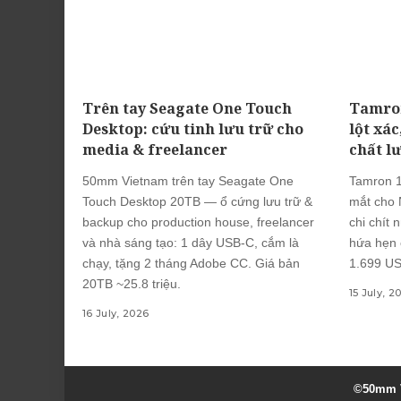
Trên tay Seagate One Touch
Tamron
Desktop: cứu tinh lưu trữ cho
lột xác
media & freelancer
chất l
50mm Vietnam trên tay Seagate One
Tamron 1
Touch Desktop 20TB — ổ cứng lưu trữ &
mắt cho N
backup cho production house, freelancer
chi chít 
và nhà sáng tạo: 1 dây USB-C, cắm là
hứa hẹn 
chạy, tặng 2 tháng Adobe CC. Giá bản
1.699 US
20TB ~25.8 triệu.
15 July, 2
16 July, 2026
©50mm V