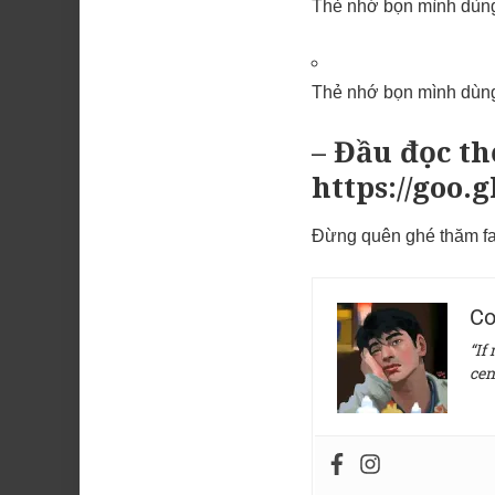
Thẻ nhớ bọn mình dùn
Thẻ nhớ bọn mình dùn
– Đầu đọc t
https://goo.g
Đừng quên ghé thăm fa
Co
“If
cen