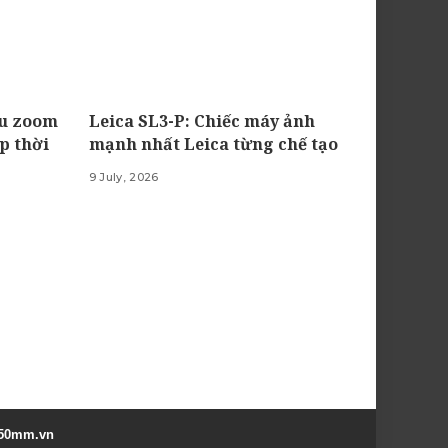
êu zoom
Leica SL3-P: Chiếc máy ảnh
p thời
mạnh nhất Leica từng chế tạo
9 July, 2026
50mm.vn