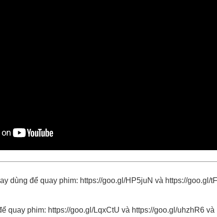
ay dùng để quay phim:
https://goo.gl/HP5juN
và
https://goo.gl/
để quay phim:
https://goo.gl/LqxCtU
và
https://goo.gl/uhzhR6
và