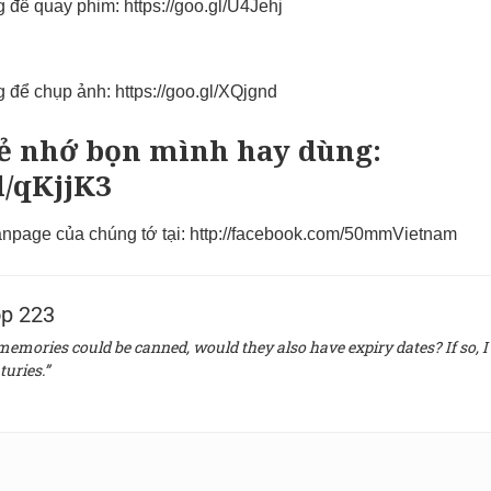
g để quay phim:
https://goo.gl/U4Jehj
g để chụp ảnh:
https://goo.gl/XQjgnd
hẻ nhớ bọn mình hay dùng:
l/qKjjK3
npage của chúng tớ tại:
http://facebook.com/50mmVietnam
p 223
 memories could be canned, would they also have expiry dates? If so, I 
turies.”