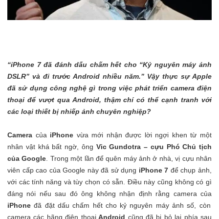
“iPhone 7 đã đánh dấu chấm hết cho “Kỷ nguyên máy ảnh
DSLR” và đi trước Android nhiều năm.” Vậy thực sự Apple
đã sử dụng công nghệ gì trong việc phát triển camera điện
thoại để vượt qua Android, thậm chí có thể cạnh tranh với
các loại thiết bị nhiếp ảnh chuyên nghiệp?
Camera
của
iPhone
vừa mới nhận được lời ngợi khen từ một
nhân vật khá bất ngờ, ông
Vic Gundotra – cựu Phó Chủ tịch
của Google
. Trong một lần để quên máy ảnh ở nhà, vị cựu nhân
viên cấp cao của Google này đã sử dụng
iPhone 7
để chụp ảnh,
với các tính năng và tùy chọn có sẵn. Điều này cũng không có gì
đáng nói nếu sau đó ông không nhận định rằng camera của
iPhone
đã đặt dấu chấm hết cho kỷ nguyên máy ảnh số, còn
camera các hãng điện thoại
Android
cũng đã bị bỏ lại phía sau