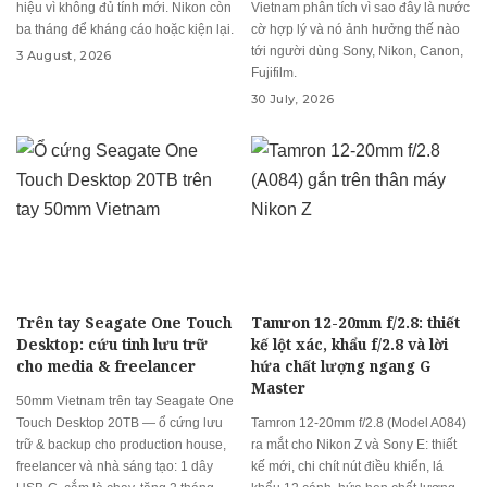
hiệu vì không đủ tính mới. Nikon còn
Vietnam phân tích vì sao đây là nước
ba tháng để kháng cáo hoặc kiện lại.
cờ hợp lý và nó ảnh hưởng thế nào
tới người dùng Sony, Nikon, Canon,
3 August, 2026
Fujifilm.
30 July, 2026
Trên tay Seagate One Touch
Tamron 12-20mm f/2.8: thiết
Desktop: cứu tinh lưu trữ
kế lột xác, khẩu f/2.8 và lời
cho media & freelancer
hứa chất lượng ngang G
Master
50mm Vietnam trên tay Seagate One
Touch Desktop 20TB — ổ cứng lưu
Tamron 12-20mm f/2.8 (Model A084)
trữ & backup cho production house,
ra mắt cho Nikon Z và Sony E: thiết
freelancer và nhà sáng tạo: 1 dây
kế mới, chi chít nút điều khiển, lá