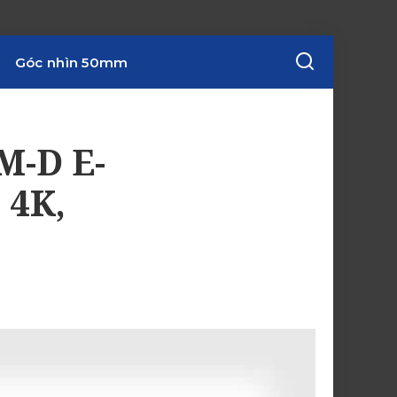
Góc nhìn 50mm
M-D E-
 4K,