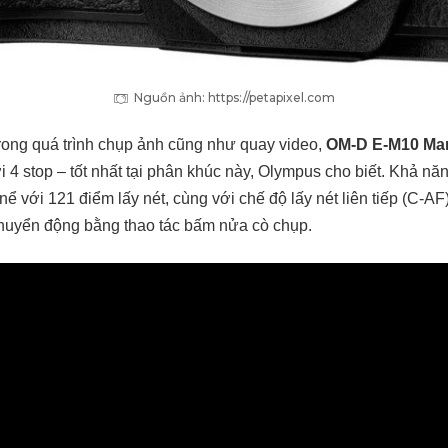
Nguồn ảnh: https://petapixel.com
 trong quá trình chụp ảnh cũng như quay video,
OM-D E-M10 Mark
ới 4 stop – tốt nhất tại phân khúc này, Olympus cho biết. Khả nă
ể với 121 điểm lấy nét, cùng với chế độ lấy nét liên tiếp (C-A
chuyển động bằng thao tác bấm nửa cò chụp.