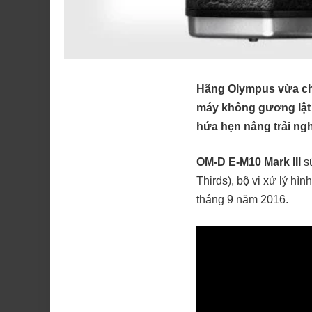
Hãng Olympus vừa cho
máy không gương lật 
hứa hẹn nâng trải ng
OM-D E-M10 Mark III
sử
Thirds), bộ vi xử lý hìn
tháng 9 năm 2016.