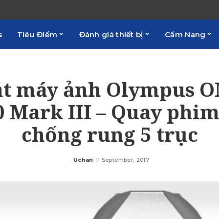
s
Tiêu Điểm
Đánh giá thiết bị
Cẩm Nang
t máy ảnh Olympus O
 Mark III – Quay phim
chống rung 5 trục
Uchan
11 September, 2017
Posted
by