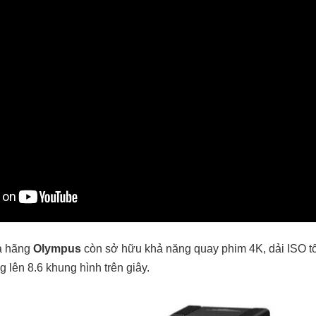
a hãng
Olympus
còn sở hữu khả năng quay phim 4K, dải ISO tố
g lên 8.6 khung hình trên giây.