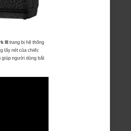
 III
trang bị hệ thống
ng lấy nét của chiếc
F) giúp người dùng bắt