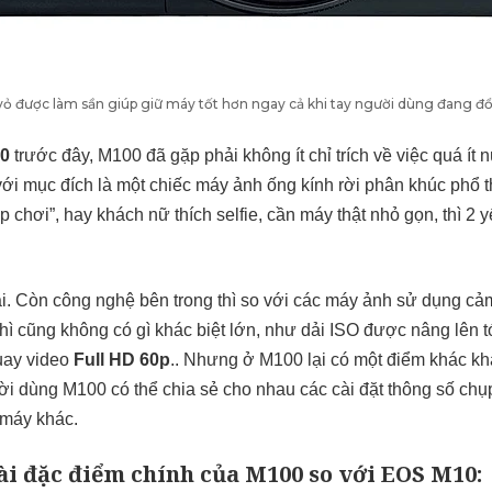
vỏ được làm sần giúp giữ máy tốt hơn ngay cả khi tay người dùng đang đổ
0
trước đây, M100 đã gặp phải không ít chỉ trích về việc quá ít 
 với mục đích là một chiếc máy ảnh ống kính rời phân khúc phổ 
chơi”, hay khách nữ thích selfie, cần máy thật nhỏ gọn, thì 2 y
i. Còn công nghệ bên trong thì so với các máy ảnh sử dụng cả
thì cũng không có gì khác biệt lớn, như dải ISO được nâng lên 
uay video
Full HD 60p
.. Nhưng ở M100 lại có một điểm khác khá
ười dùng M100 có thể chia sẻ cho nhau các cài đặt thông số chụ
 máy khác.
i đặc điểm chính của M100 so với
EOS M10
: