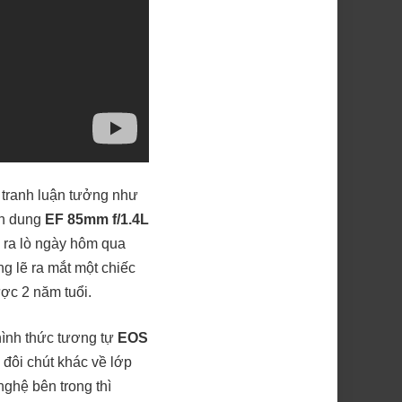
 tranh luận tưởng như
ân dung
EF 85mm f/1.4L
ra lò ngày hôm qua
ng lẽ ra mắt một chiếc
ợc 2 năm tuổi.
ình thức tương tự
EOS
 đôi chút khác về lớp
ghệ bên trong thì