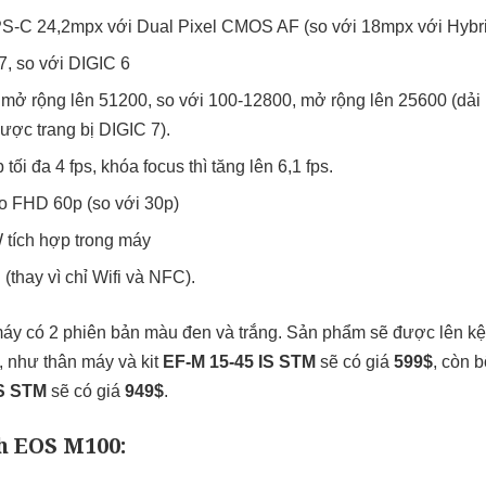
C 24,2mpx với Dual Pixel CMOS AF (so với 18mpx với Hybri
7, so với DIGIC 6
mở rộng lên 51200, so với 100-12800, mở rộng lên 25600 (dải 
ược trang bị DIGIC 7).
 tối đa 4 fps, khóa focus thì tăng lên 6,1 fps.
o FHD 60p (so với 30p)
 tích hợp trong máy
 (thay vì chỉ Wifi và NFC).
y có 2 phiên bản màu đen và trắng. Sản phẩm sẽ được lên kệ 
 như thân máy và kit
EF-M 15-45 IS STM
sẽ có giá
599$
, còn b
IS STM
sẽ có giá
949$
.
h EOS M100: