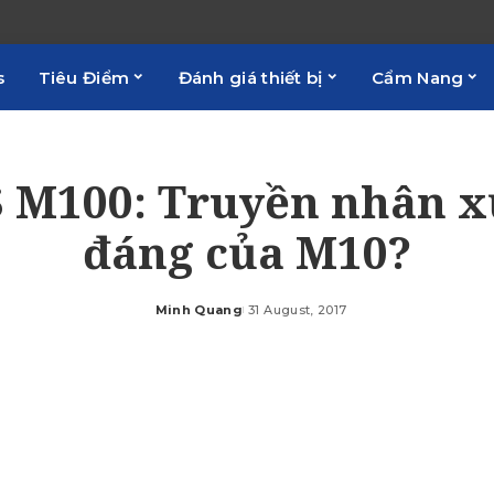
s
Tiêu Điểm
Đánh giá thiết bị
Cẩm Nang
 M100: Truyền nhân 
đáng của M10?
Minh Quang
31 August, 2017
Posted
by