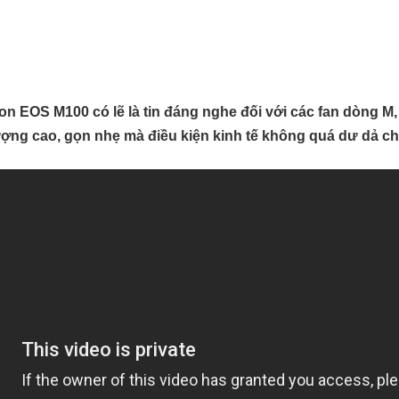
on EOS M100 có lẽ là tin đáng nghe đối với các fan dòng 
ượng cao, gọn nhẹ mà điều kiện kinh tế không quá dư dả ch