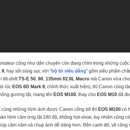
amateur cũng như dân chuyên còn đang chìm trong những cuộc
II
, hay sôi sùng sục với “
bộ tứ siêu đẳng
” gồm siêu phẩm ch
tilt-shift
TS-E 50
,
90
,
135mm f/2.8L Macro
mà Canon vừa cho 
từ lúc
EOS 6D Mark II
, chính thức xuất hiện), thì Canon cũng lặ
không gương lật, mang tên
EOS M100
, thay cho
EOS M10
đã đư
í cùng những hình ảnh được Canon công bố thì
EOS M100
có h
màn hình cảm ứng lật 180 độ, không hot-shoe, tuy nhiên cũng có
 giúp cầm nắm và chụp ảnh dễ dàng hơn. Bên cạnh đó, về công n