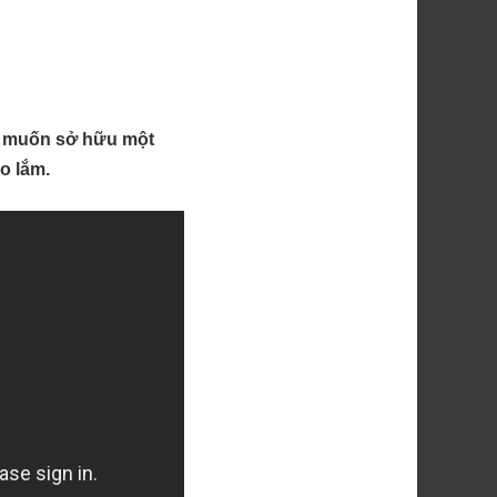
M, muốn sở hữu một
o lắm.