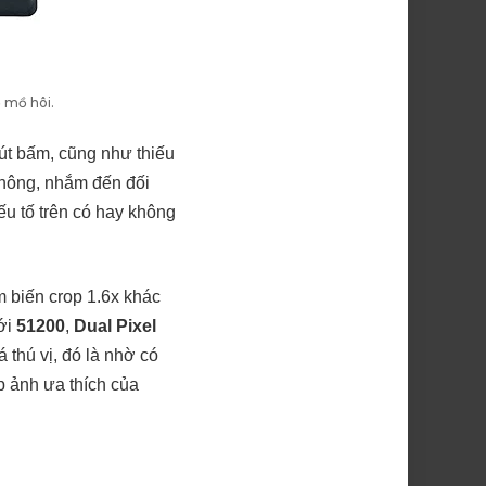
 mồ hôi.
nút bấm, cũng như thiếu
thông, nhắm đến đối
ếu tố trên có hay không
m biến crop 1.6x khác
tới
51200
,
Dual Pixel
 thú vị, đó là nhờ có
p ảnh ưa thích của