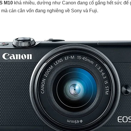
S M10
khá nhiều, dường như Canon đang cố gắng hết sức để gi
 mà cán cân vốn đang nghiêng về Sony và Fuji.