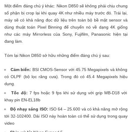
Một điểm đáng chú ý khác: Nikon D850 sẽ không phải chịu chung
số phận bị crop lại khi quay 4K như nhiều máy trước đó. Trái lại,
máy sẽ có khả năng đọc dữ liệu trên toàn bộ bề mặt sensor và
dùng thuật toán Pixel Binning để chuyển nó về dạng 4K giống
như các máy Mirrorless của Sony, Fujifilm, Panasonic hiện tại
đang làm.
Tóm lại Nikon D850 sở hữu những điểm đáng chú ý sau:
Cảm biến:
BSI CMOS-Sensor với 45.75 Megapixels và không
có OLPF (bộ lọc răng cưa). Trong đó có 45.4 Megapixels hiệu
dụng.
Tốc độ:
7 fps hoặc 9 fps khi sử dụng với grip MB-D18 với
khay pin EN-EL18b
Độ nhạy sáng ISO:
ISO 64 – 25.600 và có khả năng mở rộng
tới 32-102400. Dải ISO này hoàn toàn có thể sử dụng trong quay
video