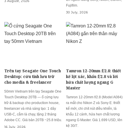
3 August, 2026
Fujifilm.
30 July, 2026
Trên tay Seagate One Touch
Tamron 12-20mm f/2.8: thiết
Desktop: cứu tinh lưu trữ
kế lột xác, khẩu f/2.8 và lời
cho media & freelancer
hứa chất lượng ngang G
Master
50mm Vietnam trên tay Seagate One
Touch Desktop 20TB — ổ cứng lưu
Tamron 12-20mm f/2.8 (Model A084)
trữ & backup cho production house,
ra mắt cho Nikon Z và Sony E: thiết
freelancer và nhà sáng tạo: 1 dây
kế mới, chi chít nút điều khiển, lá
USB-C, cắm là chạy, tặng 2 tháng
khẩu 12 cánh, hứa hẹn chất lượng
Adobe CC. Giá bản 20TB ~25.8 triệu.
ngang G Master. Giá 1.699 USD, lên
kệ 30/7.
16 July, 2026