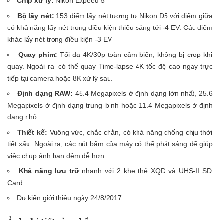
Chip xử lý:
Nikon Expeed 5
Bộ lấy nét:
153 điểm lấy nét tương tự Nikon D5 với điểm giữa
có khả năng lấy nét trong điều kiện thiếu sáng tới -4 EV. Các điểm
khác lấy nét trong điều kiện -3 EV
Quay phim:
Tối đa 4K/30p toàn cảm biến, không bị crop khi
quay. Ngoài ra, có thể quay Time-lapse 4K tốc độ cao ngay trực
tiếp tại camera hoặc 8K xử lý sau.
Định dạng RAW:
45.4 Megapixels ở định dạng lớn nhất, 25.6
Megapixels ở định dạng trung bình hoặc 11.4 Megapixels ở định
dạng nhỏ
Thiết kế:
Vuông vức, chắc chắn, có khả năng chống chịu thời
tiết xấu. Ngoài ra, các nút bấm của máy có thể phát sáng để giúp
việc chụp ảnh ban đêm dễ hơn
Khả năng lưu trữ
nhanh với 2 khe thẻ XQD và UHS-II SD
Card
Dự kiến giới thiệu ngày 24/8/2017