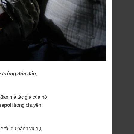
 ý tưởng độc đáo,
 đáo mà tác giả của nó
espoli
trong chuyến
ề tài du hành vũ trụ,