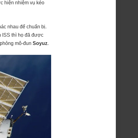
hực hiện nhiệm vụ kéo
hác nhau để chuẩn bị.
n ISS thì họ đã được
mô phỏng mô-đun
Soyuz
.