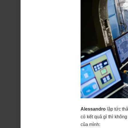
Alessandro
lập tức
th
có kết quả gì thì khôn
của mình: