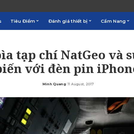
s
Tiêu Điểm
Đánh giá thiết bị
Cẩm Nang
ìa tạp chí NatGeo và 
biến với đèn pin iPhon
Minh Quang
11 August, 2017
Posted
by