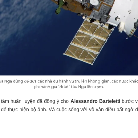
của Nga dùng để đưa các nhà du hành vũ trụ lên không gian, các nước khác
phi hành gia “đi ké” tàu Nga lên trạm.
 tâm huấn luyện đã đồng ý cho
Alessandro Barteletti
bước v
út để thực hiện bộ ảnh. Và cuộc sống với vô vàn điều bất ngờ đ