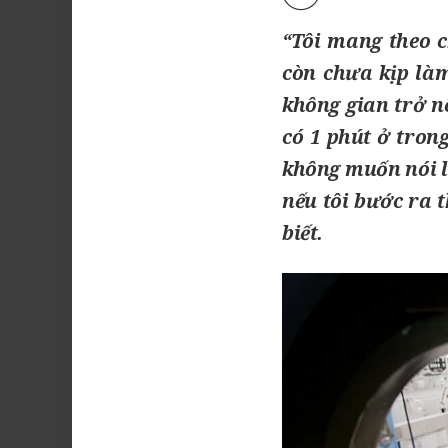
“Tôi mang theo 
còn chưa kịp làm
không gian trở n
có 1 phút ở tron
không muốn nói l
nếu tôi bước ra 
biết
.