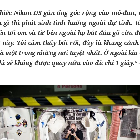
chiếc
Nikon D3
gắn ống góc rộng vào mô-đun, 
 gì thì phát sinh tình huống ngoài dự tính: tấ
ên tối om và từ bên ngoài họ bắt đầu gõ cửa để
g này. Tôi cảm thấy bối rối, đây là khung cảnh
à một trong những nơi tuyệt nhất. Ở ngoài kia 
thì sẽ không được quay nữa vào dù chỉ 1 giây.”