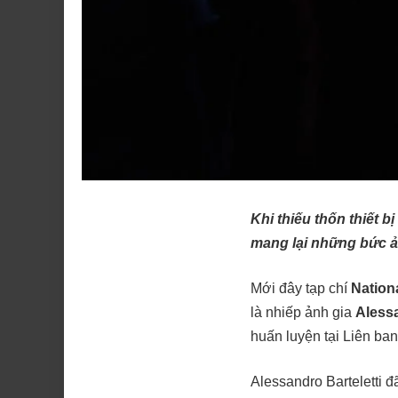
Khi thiếu thốn thiết b
mang lại những bức ản
Mới đây tạp chí
Nation
là nhiếp ảnh gia
Alessa
huấn luyện tại Liên ba
Alessandro Barteletti đ