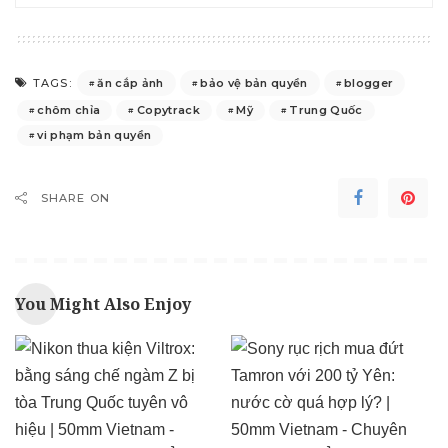
ăn cắp ảnh
bảo vệ bản quyền
blogger
TAGS:
chôm chỉa
Copytrack
Mỹ
Trung Quốc
vi phạm bản quyền
SHARE ON
You Might Also Enjoy