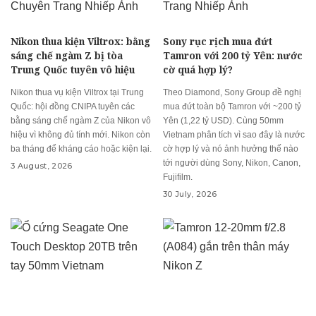
Nikon thua kiện Viltrox: bằng
Sony rục rịch mua đứt
sáng chế ngàm Z bị tòa
Tamron với 200 tỷ Yên: nước
Trung Quốc tuyên vô hiệu
cờ quá hợp lý?
Nikon thua vụ kiện Viltrox tại Trung
Theo Diamond, Sony Group đề nghị
Quốc: hội đồng CNIPA tuyên các
mua đứt toàn bộ Tamron với ~200 tỷ
bằng sáng chế ngàm Z của Nikon vô
Yên (1,22 tỷ USD). Cùng 50mm
hiệu vì không đủ tính mới. Nikon còn
Vietnam phân tích vì sao đây là nước
ba tháng để kháng cáo hoặc kiện lại.
cờ hợp lý và nó ảnh hưởng thế nào
tới người dùng Sony, Nikon, Canon,
3 August, 2026
Fujifilm.
30 July, 2026