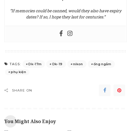
“If memories could be canned, would they also have expiry
dates? If so, I hope they last for centuries.”
Dk-17m
Dk-19
nikon
ống ngắm
TAGS:
phụ kiện
SHARE ON
You Might Also Enjoy