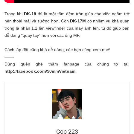
Trong khi
DK-19
thì là một tấm đệm tròn giúp cho việc ngắm trở
nên thoải mái và sướng hơn. Còn
DK-17M
có nhiệm vụ khá quan
trọng là nhân 1.2 lần viewfinder của máy ảnh lên, từ đó giúp bạn
dễ dàng “quay tay” hơn với các ống MF.
Cách lắp đặt cũng khá dễ dàng, các bạn cùng xem nhé!
——-
Đừng quên ghé thăm fanpage của chúng tớ tại:
http://facebook.com/50mmVietnam
Cop 223