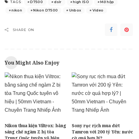
D7500
dslr
high ISO
Mở hộp
TAGS:
nikon
Nikon D7500
Unbox
Video
SHARE ON
You Might Also Enjoy
Nikon thua kiện Viltrox: bằng
Sony rục rịch mua đứt
sáng chế ngàm Z bị tòa
Tamron với 200 tỷ Yên: nước
Trung Quốc tuyên vô hiệu
cờ quá hợp lý?