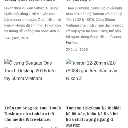
Nikon thua vụ kiện Viltrox tại Trung
Theo Diamond, Sony Group đề nghị
Quốc: hội đồng CNIPA tuyên các
mua đứt toàn bộ Tamron với ~200 tỷ
bằng sáng chế ngàm Z của Nikon vô
Yên (1,22 tỷ USD). Cùng 50mm
hiệu vì không đủ tính mới. Nikon còn
Vietnam phân tích vì sao đây là nước
ba tháng để kháng cáo hoặc kiện lại.
cờ hợp lý và nó ảnh hưởng thế nào
tới người dùng Sony, Nikon, Canon,
3 August, 2026
Fujifilm.
30 July, 2026
Trên tay Seagate One Touch
Tamron 12-20mm f/2.8: thiết
Desktop: cứu tinh lưu trữ
kế lột xác, khẩu f/2.8 và lời
cho media & freelancer
hứa chất lượng ngang G
Master