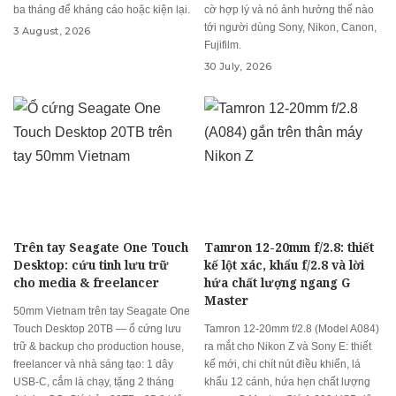
ba tháng để kháng cáo hoặc kiện lại.
cờ hợp lý và nó ảnh hưởng thế nào
tới người dùng Sony, Nikon, Canon,
3 August, 2026
Fujifilm.
30 July, 2026
Trên tay Seagate One Touch
Tamron 12-20mm f/2.8: thiết
Desktop: cứu tinh lưu trữ
kế lột xác, khẩu f/2.8 và lời
cho media & freelancer
hứa chất lượng ngang G
Master
50mm Vietnam trên tay Seagate One
Touch Desktop 20TB — ổ cứng lưu
Tamron 12-20mm f/2.8 (Model A084)
trữ & backup cho production house,
ra mắt cho Nikon Z và Sony E: thiết
freelancer và nhà sáng tạo: 1 dây
kế mới, chi chít nút điều khiển, lá
USB-C, cắm là chạy, tặng 2 tháng
khẩu 12 cánh, hứa hẹn chất lượng