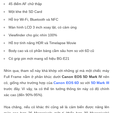
45 điểm AF chữ thập
Một khe thẻ SD Card
Hỗ trợ Wi-Fi, Bluetooth và NFC
Màn hình LCD 3 inch xoay lật, có cảm ứng
Viewfinder cho góc nhìn 100%
Hỗ trợ tính năng HDR và Timelapse Movie
Body cao và có phần báng cầm sâu hơn so với 6D cũ
Có grip pin mới mang số hiệu BG-E21
Nhìn qua, tham số này khá khớp với những gì mà một chiếc máy
Full Frame nằm ở phân khúc dưới
Canon EOS 5D Mark IV
nên
có, giống như trường hợp của
Canon EOS 6D
so với
5D Mark III
trước đây. Vì vậy, ta có thể tin tưởng thông tin này có độ chính
xác cao (đến 90%-95%).
Họa chăng, nếu có khác thì cũng sẽ là cảm biến được nâng lên