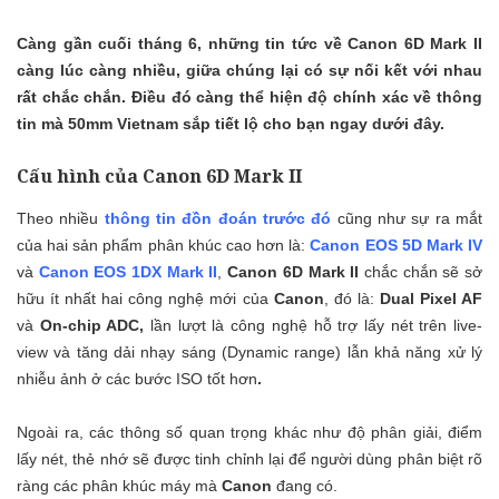
Càng gần cuối tháng 6, những tin tức về Canon 6D Mark II
càng lúc càng nhiều, giữa chúng lại có sự nối kết với nhau
rất chắc chắn. Điều đó càng thể hiện độ chính xác về thông
tin mà 50mm Vietnam sắp tiết lộ cho bạn ngay dưới đây.
Cấu hình của Canon 6D Mark II
Theo nhiều
thông tin đồn đoán trước đó
cũng như sự ra mắt
của hai sản phẩm phân khúc cao hơn là:
Canon EOS 5D Mark IV
và
Canon EOS 1DX Mark II
,
Canon 6D Mark II
chắc chắn sẽ sở
hữu ít nhất hai công nghệ mới của
Canon
, đó là:
Dual Pixel AF
và
On-chip ADC,
lần lượt là công nghệ hỗ trợ lấy nét trên live-
view và tăng dải nhạy sáng (Dynamic range) lẫn khả năng xử lý
nhiễu ảnh ở các bước ISO tốt hơn
.
Ngoài ra, các thông số quan trọng khác như độ phân giải, điểm
lấy nét, thẻ nhớ sẽ được tinh chỉnh lại để người dùng phân biệt rõ
ràng các phân khúc máy mà
Canon
đang có.