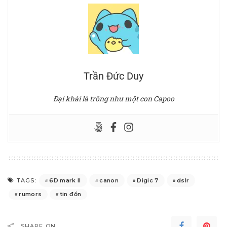
Trần Đức Duy
Đại khái là trông như một con Capoo
6D mark II
canon
Digic 7
dslr
TAGS:
rumors
tin đồn
SHARE ON