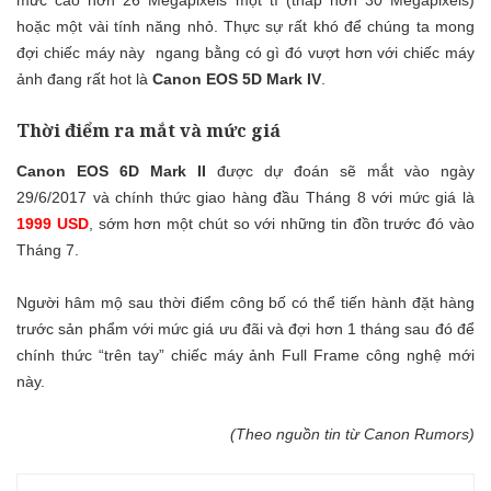
mức cao hơn 26 Megapixels một tí (thấp hơn 30 Megapixels)
hoặc một vài tính năng nhỏ. Thực sự rất khó để chúng ta mong
đợi chiếc máy này ngang bằng có gì đó vượt hơn với chiếc máy
ảnh đang rất hot là
Canon EOS 5D Mark IV
.
Thời điểm ra mắt và mức giá
Canon EOS 6D Mark II
được dự đoán sẽ mắt vào ngày
29/6/2017 và chính thức giao hàng đầu Tháng 8 với mức giá là
1999 USD
, sớm hơn một chút so với những tin đồn trước đó vào
Tháng 7.
Người hâm mộ sau thời điểm công bố có thể tiến hành đặt hàng
trước sản phẩm với mức giá ưu đãi và đợi hơn 1 tháng sau đó để
chính thức “trên tay” chiếc máy ảnh Full Frame công nghệ mới
này.
(Theo nguồn tin từ
Canon Rumors
)