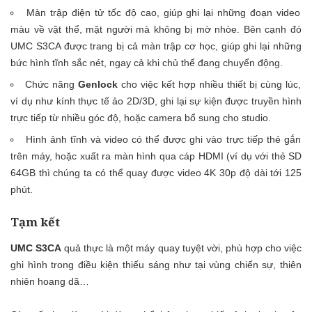
Màn trập điện tử tốc độ cao, giúp ghi lại những đoạn video
màu về vật thể, mặt người mà không bị mờ nhòe. Bên cạnh đó
UMC S3CA được trang bị cả màn trập cơ học, giúp ghi lại những
bức hình tĩnh sắc nét, ngay cả khi chủ thể đang chuyển động.
Chức năng
Genlock
cho việc kết hợp nhiều thiết bị cùng lúc,
ví dụ như kính thực tế ảo 2D/3D, ghi lại sự kiện được truyền hình
trực tiếp từ nhiều góc độ, hoặc camera bổ sung cho studio.
Hình ảnh tĩnh và video có thể được ghi vào trực tiếp thẻ gắn
trên máy, hoặc xuất ra màn hình qua cáp HDMI (ví dụ với thẻ SD
64GB thì chúng ta có thể quay được video 4K 30p độ dài tới 125
phút.
Tạm kết
UMC S3CA
quả thực là một máy quay tuyệt vời, phù hợp cho việc
ghi hình trong điều kiện thiếu sáng như tại vùng chiến sự, thiên
nhiên hoang dã…