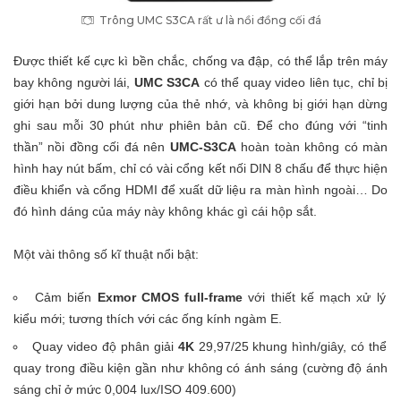
Trông UMC S3CA rất ư là nồi đồng cối đá
Được thiết kế cực kì bền chắc, chống va đập, có thể lắp trên máy
bay không người lái,
UMC S3CA
có thể quay video liên tục, chỉ bị
giới hạn bởi dung lượng của thẻ nhớ, và không bị giới hạn dừng
ghi sau mỗi 30 phút như phiên bản cũ. Để cho đúng với “tinh
thần” nồi đồng cối đá nên
UMC-S3CA
hoàn toàn không có màn
hình hay nút bấm, chỉ có vài cổng kết nối DIN 8 chấu để thực hiện
điều khiển và cổng HDMI để xuất dữ liệu ra màn hình ngoài… Do
đó hình dáng của máy này không khác gì cái hộp sắt.
Một vài thông số kĩ thuật nổi bật:
Cảm biến
Exmor CMOS full-frame
với thiết kế mạch xử lý
kiểu mới; tương thích với các ống kính ngàm E.
Quay video độ phân giải
4K
29,97/25 khung hình/giây, có thể
quay trong điều kiện gần như không có ánh sáng (cường độ ánh
sáng chỉ ở mức 0,004 lux/ISO 409.600)