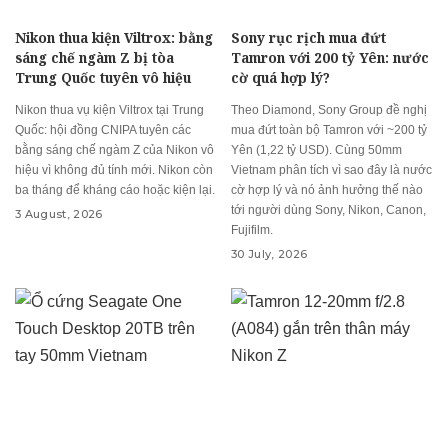
Nikon thua kiện Viltrox: bằng
Sony rục rịch mua đứt
sáng chế ngàm Z bị tòa
Tamron với 200 tỷ Yên: nước
Trung Quốc tuyên vô hiệu
cờ quá hợp lý?
Nikon thua vụ kiện Viltrox tại Trung
Theo Diamond, Sony Group đề nghị
Quốc: hội đồng CNIPA tuyên các
mua đứt toàn bộ Tamron với ~200 tỷ
bằng sáng chế ngàm Z của Nikon vô
Yên (1,22 tỷ USD). Cùng 50mm
hiệu vì không đủ tính mới. Nikon còn
Vietnam phân tích vì sao đây là nước
ba tháng để kháng cáo hoặc kiện lại.
cờ hợp lý và nó ảnh hưởng thế nào
tới người dùng Sony, Nikon, Canon,
3 August, 2026
Fujifilm.
30 July, 2026