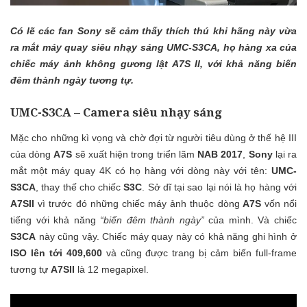
Có lẽ các fan Sony sẽ cảm thấy thích thú khi hãng này vừa
ra mắt máy quay siêu nhạy sáng UMC-S3CA, họ hàng xa của
chiếc máy ảnh không gương lật A7S II, với khả năng biến
đêm thành ngày tương tự.
UMC-S3CA – Camera siêu nhạy sáng
Mặc cho những kì vọng và chờ đợi từ người tiêu dùng ở thế hệ III
của dòng
A7S
sẽ xuất hiện trong triển lãm
NAB 2017
,
Sony
lại ra
mắt một máy quay 4K có họ hàng với dòng này với tên:
UMC-
S3CA
, thay thế cho chiếc
S3C
. Sở dĩ tại sao lại nói là họ hàng với
A7SII
vì trước đó những chiếc máy ảnh thuộc dòng
A7S
vốn nổi
tiếng với khả năng
“biến đêm thành ngày”
của mình. Và chiếc
S3CA
này cũng vậy. Chiếc máy quay này có khả năng ghi hình ở
ISO lên tới 409,600
và cũng được trang bị cảm biến full-frame
tương tự
A7SII
là 12 megapixel.