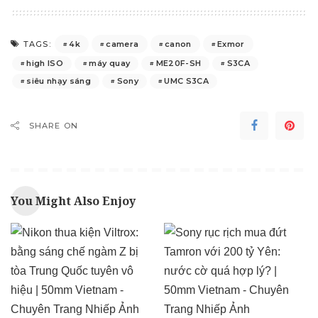
4k
camera
canon
Exmor
TAGS:
high ISO
máy quay
ME20F-SH
S3CA
siêu nhạy sáng
Sony
UMC S3CA
SHARE ON
You Might Also Enjoy