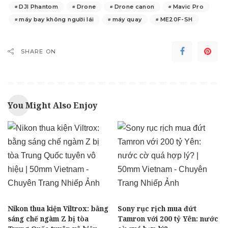
DJI Phantom
Drone
Drone canon
Mavic Pro
máy bay không người lái
máy quay
ME20F-SH
SHARE ON
You Might Also Enjoy
Nikon thua kiện Viltrox: bằng
Sony rục rịch mua đứt
sáng chế ngàm Z bị tòa
Tamron với 200 tỷ Yên: nước