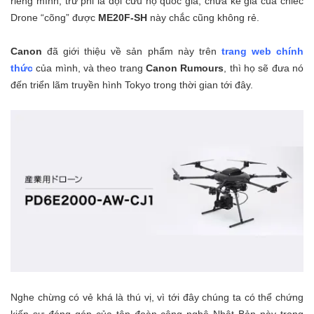
riêng mình, trừ phi là đội cứu hộ quốc gia, chưa kể giá của chiếc
Drone “cõng” được
ME20F-SH
này chắc cũng không rẻ.
Canon
đã giới thiệu về sản phẩm này trên
trang web chính
thức
của mình, và theo trang
Canon Rumours
, thì họ sẽ đưa nó
đến triển lãm truyền hình Tokyo trong thời gian tới đây.
Nghe chừng có vẻ khá là thú vị, vì tới đây chúng ta có thể chứng