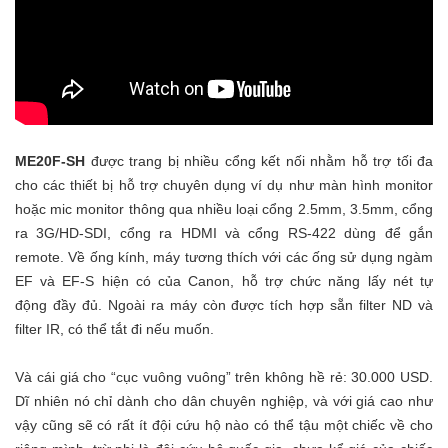
ME20F-SH
được trang bị nhiều cổng kết nối nhằm hỗ trợ tối đa
cho các thiết bị hỗ trợ chuyên dụng ví dụ như màn hình monitor
hoặc mic monitor thông qua nhiều loại cổng 2.5mm, 3.5mm, cổng
ra 3G/HD-SDI, cổng ra HDMI và cổng RS-422 dùng để gắn
remote. Về ống kính, máy tương thích với các ống sử dụng ngàm
EF và EF-S hiện có của Canon, hỗ trợ chức năng lấy nét tự
động đầy đủ. Ngoài ra máy còn được tích hợp sẵn filter ND và
filter IR, có thể tắt đi nếu muốn.
Và cái giá cho “cục vuông vuông” trên không hề rẻ: 30.000 USD.
Dĩ nhiên nó chỉ dành cho dân chuyên nghiệp, và với giá cao như
vậy cũng sẽ có rất ít đội cứu hộ nào có thể tậu một chiếc về cho