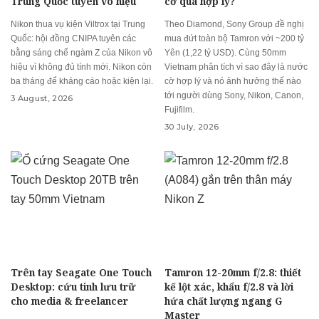
Trung Quốc tuyên vô hiệu
cờ quá hợp lý?
Nikon thua vụ kiện Viltrox tại Trung
Theo Diamond, Sony Group đề nghị
Quốc: hội đồng CNIPA tuyên các
mua đứt toàn bộ Tamron với ~200 tỷ
bằng sáng chế ngàm Z của Nikon vô
Yên (1,22 tỷ USD). Cùng 50mm
hiệu vì không đủ tính mới. Nikon còn
Vietnam phân tích vì sao đây là nước
ba tháng để kháng cáo hoặc kiện lại.
cờ hợp lý và nó ảnh hưởng thế nào
tới người dùng Sony, Nikon, Canon,
3 August, 2026
Fujifilm.
30 July, 2026
Trên tay Seagate One Touch
Tamron 12-20mm f/2.8: thiết
Desktop: cứu tinh lưu trữ
kế lột xác, khẩu f/2.8 và lời
cho media & freelancer
hứa chất lượng ngang G
Master