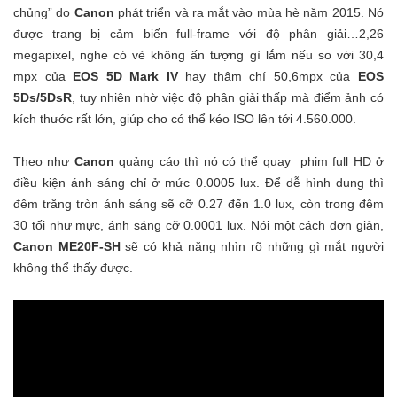
chủng” do
Canon
phát triển và ra mắt vào mùa hè năm 2015. Nó
được trang bị cảm biến full-frame với độ phân giải…2,26
megapixel, nghe có vẻ không ấn tượng gì lắm nếu so với 30,4
mpx của
EOS 5D Mark IV
hay thậm chí 50,6mpx của
EOS
5Ds/5DsR
, tuy nhiên nhờ việc độ phân giải thấp mà điểm ảnh có
kích thước rất lớn, giúp cho có thể kéo ISO lên tới 4.560.000.
Theo như
Canon
quảng cáo thì nó có thể quay phim full HD ở
điều kiện ánh sáng chỉ ở mức 0.0005 lux. Để dễ hình dung thì
đêm trăng tròn ánh sáng sẽ cỡ 0.27 đến 1.0 lux, còn trong đêm
30 tối như mực, ánh sáng cỡ 0.0001 lux. Nói một cách đơn giản,
Canon ME20F-SH
sẽ có khả năng nhìn rõ những gì mắt người
không thể thấy được.