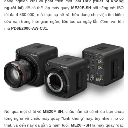
đang nghiên cứu và phát triển một loại
UAV (thiết bị không
người lái)
để có thể lắp máy quay
ME20F-SH
nổi tiếng với ISO
tối đa 4.560.000, mà thực sự sẽ rất hữu dụng cho việc tìm kiếm
cứu nạn trong thời gian ngắn, liên tục cả ngày lẫn đêm, với tên
mã
PD6E2000-AW-CJ1.
Nói qua một chút về
ME20F-SH
, chắc hẳn sẽ có nhiều bạn chưa
từng nghe về chiếc máy quay “kinh khủng” này, tuy nhiên nó có
thật, và đến nay đã gần 2 năm tuổi.
ME20F-SH
là máy quay “đặc