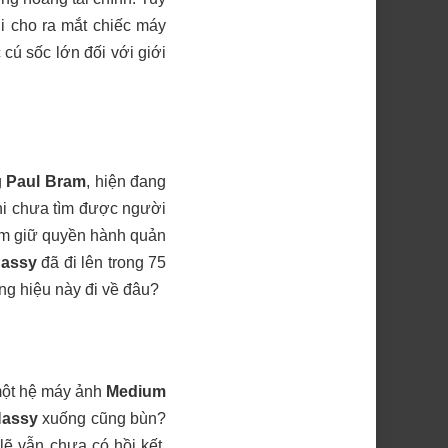
i cho ra mắt chiếc máy
 cú sốc lớn đối với giới
g
Paul Bram
, hiện đang
khi chưa tìm được người
m giữ quyền hành quản
assy
đã đi lên trong 75
g hiệu này đi về đâu?
 một hệ máy ảnh
Medium
assy
xuống cũng bùn?
ẽ vẫn chưa có hồi kết,