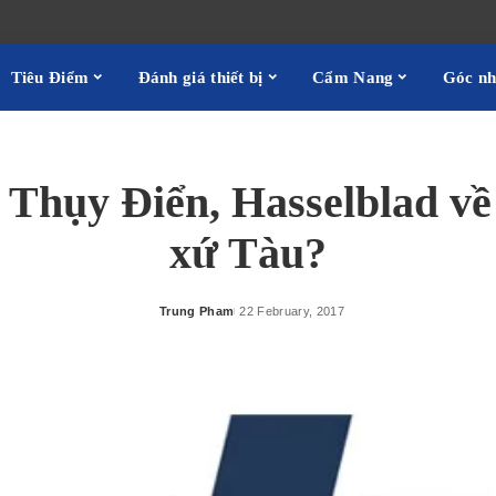
Tiêu Điểm
Đánh giá thiết bị
Cẩm Nang
Góc n
Thụy Điển, Hasselblad về
xứ Tàu?
Trung Pham
22 February, 2017
Posted
by