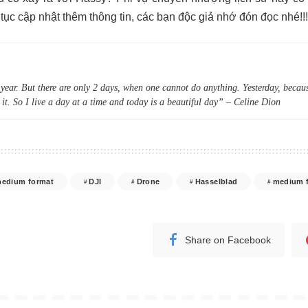
 tục cập nhật thêm thông tin, các bạn độc giả nhớ đón đọc nhé!!!
year. But there are only 2 days, when one cannot do anything. Yesterday, becaus
 it. So I live a day at a time and today is a beautiful day” – Celine Dion
medium format
DJI
Drone
Hasselblad
medium 
Share on Facebook