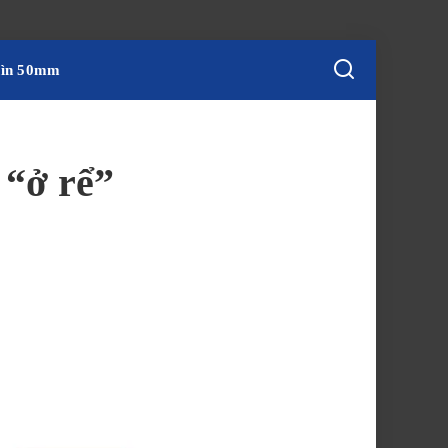
hìn 50mm
 “ở rể”