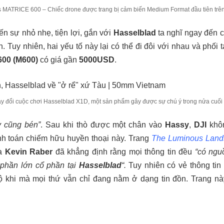
s MATRICE 600 – Chiếc drone được trang bị cảm biến Medium Format đầu tiên trên
ến sự nhỏ nhẹ, tiện lợi, gắn với
Hasselblad
ta nghĩ ngay đến c
 Tuy nhiên, hai yếu tố này lại có thể đi đôi với nhau và phối 
600 (M600)
có giá gần
5000USD
.
ay đổi cuộc chơi Hasselblad X1D, một sản phẩm gây được sự chú ý trong nửa cuố
y cũng bén”
. Sau khi thò được một chân vào
Hassy
,
DJI
khôn
ính toán chiếm hữu huyền thoại này. Trang
The Luminous Land
ia
Kevin Raber
đã khẳng định rằng mọi thông tin đều
“có nguồ
 phần lớn cổ phần tại
Hasselblad
“.
Tuy nhiên có vẻ thông ti
 lộ khi mà mọi thứ vẫn chỉ đang nằm ở dạng tin đồn. Trang n