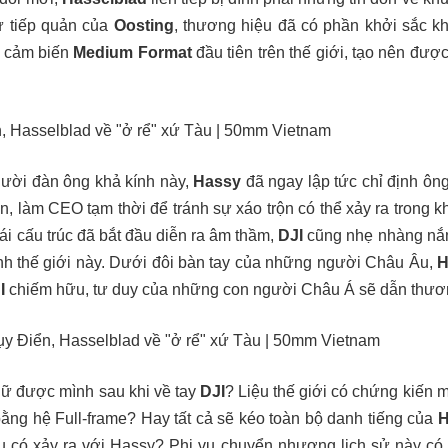
ự tiếp quản của
Oosting
, thương hiệu đã có phần khởi sắc kh
g cảm biến
Medium Format
đầu tiên trên thế giới, tạo nên được
gười đàn ông khả kính này,
Hassy
đã ngay lập tức chỉ định ôn
ấn, làm CEO tạm thời để tránh sự xáo trộn có thể xảy ra trong 
tái cấu trúc đã bắt đầu diễn ra âm thầm,
DJI
cũng nhẹ nhàng nắ
nh thế giới này. Dưới đôi bàn tay của những người Châu Âu,
H
I
chiếm hữu, tư duy của những con người Châu Á sẽ dẫn thươn
iữ được mình sau khi về tay
DJI
? Liệu thế giới có chứng kiến
ằng hệ Full-frame? Hay tất cả sẽ kéo toàn bộ danh tiếng của
H
u có xảy ra với Hassy? Phi vụ chuyển nhượng lịch sử này có l