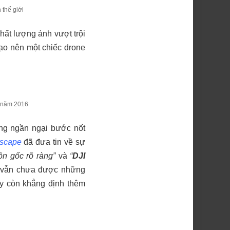
 thế giới
hất lượng ảnh vượt trội
tạo nên một chiếc drone
i năm 2016
g ngần ngại bước nốt
scape
đã đưa tin về sự
n gốc rõ ràng”
và
“
DJI
n vẫn chưa được những
ày còn khẳng định thêm