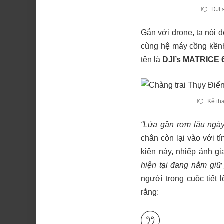
DJI’
Gắn với drone, ta nói đ
cùng hệ máy cồng kềnh.
tên là
DJI’s MATRICE 
Kẻ th
“Lửa gần rơm lâu ngà
chân còn lại vào với t
kiện này, nhiếp ảnh g
hiện tại đang nắm giữ
người trong cuộc tiết
rằng: