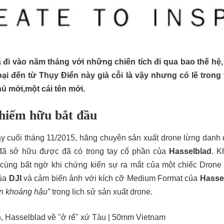
ã đi vào năm tháng với những chiến tích đi qua bao thế h
oại đến từ Thụy Điển này già cỗi là vậy nhưng có lẽ trong t
hủ mới,một cái tên mới.
chiếm hữu bắt đầu
ày cuối tháng 11/2015, hãng chuyên sản xuất drone lừng danh
 đã sở hữu được đã có trong tay cổ phần của
Hasselblad
. K
ô cùng bất ngờ khi chứng kiến sự ra mắt của một chiếc Drone 
của
DJI
và cảm biến ảnh với kích cỡ Medium Format của
Hasse
ền khoáng hậu”
trong lịch sử sản xuất drone.