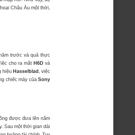
thoại Châu Âu một thời,
năm trước và quả thực
iệc cho ra mắt
H6D
và
g hiệu
Hasselblad
, việc
ững chiếc máy của
Sony
5 ông được đưa lên nắm
y. Sau một thời gian dài
ủng hoảng tài chính. Tuy