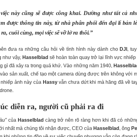
iệc này cũng sẽ được công khai. Dường như tất cả nh
 được thông tin này, từ nhà phân phối đến đại lí bản lẻ
ra, cuối cùng, mọi việc sẽ vỡ lở ra thôi.”
 bên đưa ra những câu hỏi về tình hình này dành cho
DJI
, tu
g như vậy,
Hasselblad
sẽ hoàn toàn quay trở lại lĩnh vực nhiếp
g gì đã xảy ra trong quá khứ. Vào những năm 1940,
Hasselbla
 vào sản xuất, chế tạo một camera dùng được trên không với m
i nhiếp ảnh này của
Hassy
vẫn chưa dứt khi mà hãng đã về ta
 drone.
rúc diễn ra, người cũ phải ra đi
àu”
của
Hasselblad
càng trở nên rõ ràng hơn khi đã có những
 mới nhất mà chúng tôi nhận được, CEO của
Hasselblad
, ông
Pe
g khi những tin đồn về sự việc chuyển nhượng vẫn còn đang r