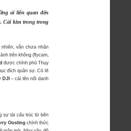
ững ai liên quan đến
. Cái kim trong trong
y nhiên, vẫn chưa nhận
 ảnh trên không (flycam,
d
được chính phủ Thụy
ục đích quân sự. Có lẽ
y
DJI
– cái tên nổi danh
 sự tái cấu trúc từ bên
rry Oosting
chính thức
ất mập mờ. Như vậy, độ