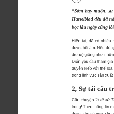
“Sớm hay muộn, sự v
Hasselblad
đều đã nắm
bọc lâu ngày cũng lòi 
Hiện tại, đã có nhiều
được hồi âm. Nếu đún
drone) giống như nhữn
Điển yều cầu tham gia
duyên kiếp với thể loạ
trong lĩnh vực sản xuất
2, Sự tái cấu t
Câu chuyện
“ở rể xứ T
trong! Theo thông tin
được cho về vườn tron