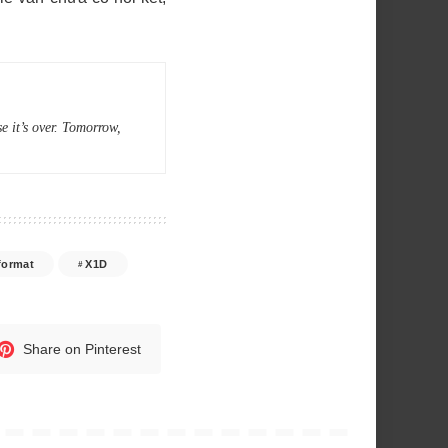
e it’s over. Tomorrow,
format
X1D
Share on Pinterest