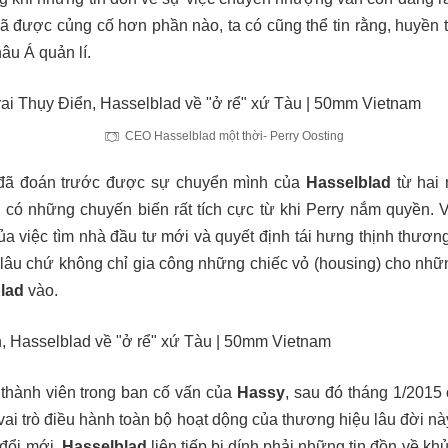
đã được củng cố hơn phần nào, ta có cũng thể tin rằng, huyền 
âu Á quản lí.
CEO Hasselblad một thời- Perry Oosting
đã đoán trước được sự chuyển mình của
Hasselblad
từ hai 
 có những chuyến biến rất tích cực từ khi Perry nắm quyền. V
ủa việc tìm nhà đầu tư mới và quyết định tái hưng thịnh thươn
ừ lâu chứ không chỉ gia công những chiếc vỏ (housing) cho nh
lad
vào.
 thành viên trong ban cố vấn của
Hassy
, sau đó tháng 1/201
ó vai trò điều hành toàn bộ hoạt dộng của thương hiệu lâu đời nà
 đổi mới,
Hasselblad
liên tiếp bị dính phải những tin đồn về kh