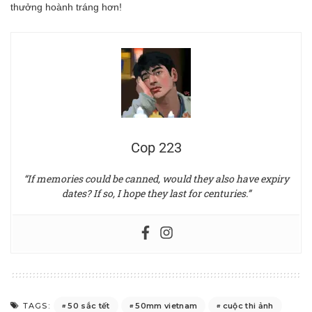
thưởng hoành tráng hơn!
Cop 223
“If memories could be canned, would they also have expiry
dates? If so, I hope they last for centuries.”
50 sắc tết
50mm vietnam
cuộc thi ảnh
TAGS: