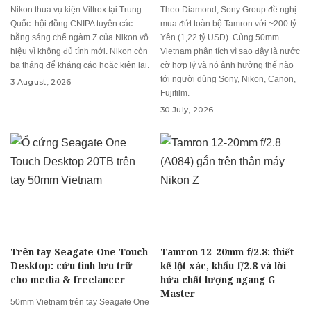
Nikon thua vụ kiện Viltrox tại Trung
Theo Diamond, Sony Group đề nghị
Quốc: hội đồng CNIPA tuyên các
mua đứt toàn bộ Tamron với ~200 tỷ
bằng sáng chế ngàm Z của Nikon vô
Yên (1,22 tỷ USD). Cùng 50mm
hiệu vì không đủ tính mới. Nikon còn
Vietnam phân tích vì sao đây là nước
ba tháng để kháng cáo hoặc kiện lại.
cờ hợp lý và nó ảnh hưởng thế nào
tới người dùng Sony, Nikon, Canon,
3 August, 2026
Fujifilm.
30 July, 2026
Trên tay Seagate One Touch
Tamron 12-20mm f/2.8: thiết
Desktop: cứu tinh lưu trữ
kế lột xác, khẩu f/2.8 và lời
cho media & freelancer
hứa chất lượng ngang G
Master
50mm Vietnam trên tay Seagate One