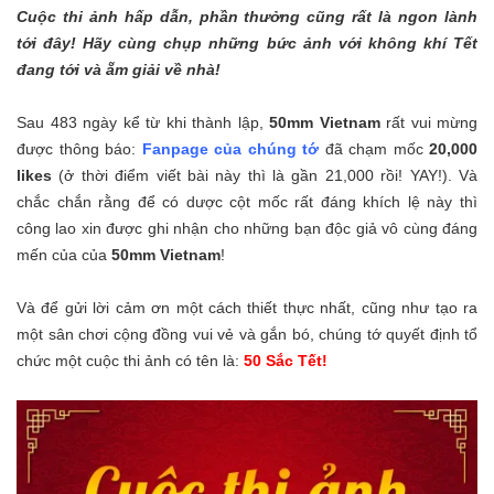
Cuộc thi ảnh hấp dẫn, phần thưởng cũng rất là ngon lành
tới đây! Hãy cùng chụp những bức ảnh với không khí Tết
đang tới và ẵm giải về nhà!
Sau 483 ngày kể từ khi thành lập,
50mm Vietnam
rất vui mừng
được thông báo:
Fanpage của chúng tớ
đã chạm mốc
20,000
likes
(ở thời điểm viết bài này thì là gần 21,000 rồi! YAY!). Và
chắc chắn rằng để có dược cột mốc rất đáng khích lệ này thì
công lao xin được ghi nhận cho những bạn độc giả vô cùng đáng
mến của của
50mm Vietnam
!
Và để gửi lời cảm ơn một cách thiết thực nhất, cũng như tạo ra
một sân chơi cộng đồng vui vẻ và gắn bó, chúng tớ quyết định tổ
chức một cuộc thi ảnh có tên là:
50 Sắc Tết!