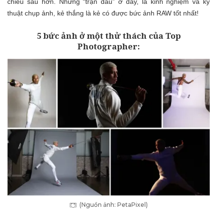
chiều sâu hơn. Nhưng “trận đấu” ở đây, là kinh nghiệm và kỹ
thuật chụp ảnh, kẻ thắng là kẻ có được bức ảnh RAW tốt nhất!
5 bức ảnh ở một thử thách của Top
Photographer:
(Nguồn ảnh: PetaPixel)