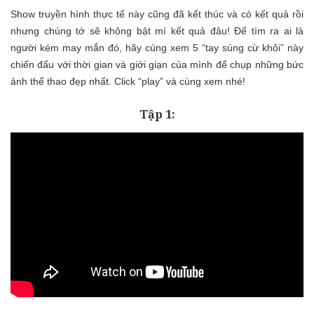
Show truyền hình thực tế này cũng đã kết thúc và có kết quả rồi
nhưng chúng tớ sẽ không bật mí kết quả đâu! Để tìm ra ai là
người kém may mắn đó, hãy cùng xem 5 “tay súng cừ khôi” này
chiến đấu với thời gian và giới giạn của mình để chụp những bức
ảnh thể thao đẹp nhất. Click “play” và cùng xem nhé!
Tập 1: