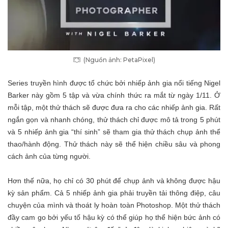
(Nguồn ảnh: PetaPixel)
Series truyền hình được tổ chức bởi nhiếp ảnh gia nổi tiếng Nigel
Barker này gồm 5 tập và vừa chính thức ra mắt từ ngày 1/11. Ở
mỗi tập, một thử thách sẽ được đưa ra cho các nhiếp ảnh gia. Rất
ngắn gọn và nhanh chóng, thử thách chỉ được mô tả trong 5 phút
và 5 nhiếp ảnh gia “thí sinh” sẽ tham gia thử thách chụp ảnh thể
thao/hành động. Thử thách này sẽ thể hiện chiều sâu và phong
cách ảnh của từng người.
Hơn thế nữa, họ chỉ có 30 phút để chụp ảnh và không được hậu
kỳ sản phẩm. Cả 5 nhiếp ảnh gia phải truyền tải thông điệp, câu
chuyện của mình và thoát ly hoàn toàn Photoshop. Một thử thách
đầy cam go bởi yếu tố hậu kỳ có thể giúp họ thể hiện bức ảnh có