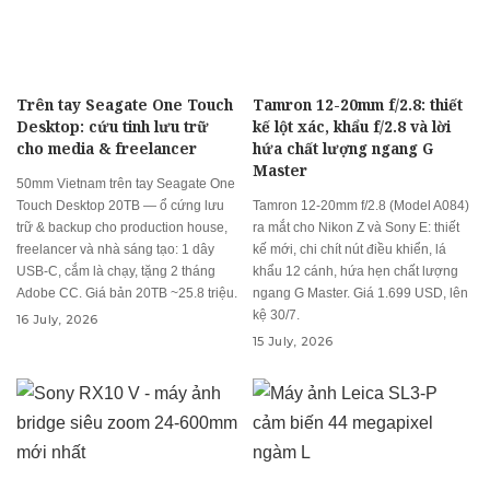
Trên tay Seagate One Touch
Tamron 12-20mm f/2.8: thiết
Desktop: cứu tinh lưu trữ
kế lột xác, khẩu f/2.8 và lời
cho media & freelancer
hứa chất lượng ngang G
Master
50mm Vietnam trên tay Seagate One
Touch Desktop 20TB — ổ cứng lưu
Tamron 12-20mm f/2.8 (Model A084)
trữ & backup cho production house,
ra mắt cho Nikon Z và Sony E: thiết
freelancer và nhà sáng tạo: 1 dây
kế mới, chi chít nút điều khiển, lá
USB-C, cắm là chạy, tặng 2 tháng
khẩu 12 cánh, hứa hẹn chất lượng
Adobe CC. Giá bản 20TB ~25.8 triệu.
ngang G Master. Giá 1.699 USD, lên
kệ 30/7.
16 July, 2026
15 July, 2026