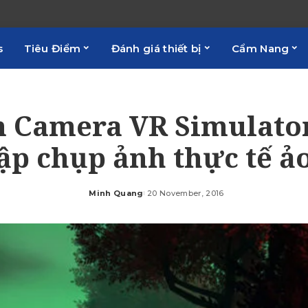
s
Tiêu Điểm
Đánh giá thiết bị
Cẩm Nang
 Camera VR Simulator
ập chụp ảnh thực tế ả
Minh Quang
20 November, 2016
Posted
by