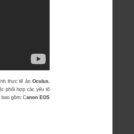
ính thực tế ảo
Oculus
,
ệc phối hợp các yếu tố
, bao gồm: C
anon EOS