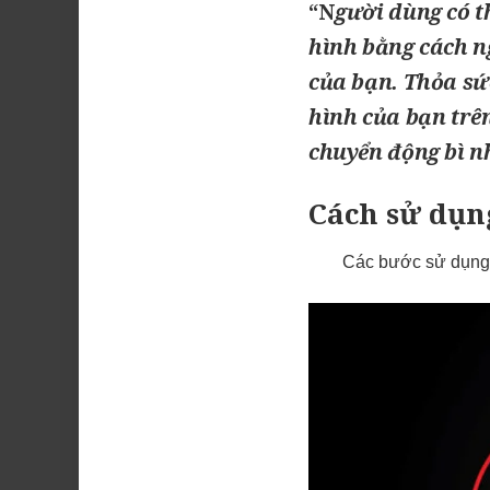
“N
gười dùng có t
hình bằng cách n
của bạn. Thỏa sức
hình của bạn trê
chuyển động bì n
Cách sử dụ
Các bước sử dụng 