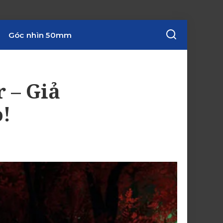
Góc nhìn 50mm
 – Giả
o!