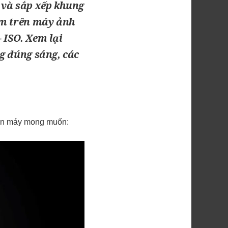
 và sắp xếp khung
om trên máy ảnh
– ISO. Xem lại
g đúng sáng, các
họn máy mong muốn: