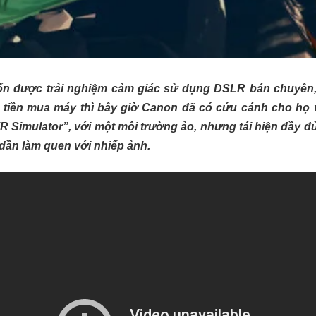
ốn được trải nghiệm cảm giác sử dụng DSLR bán chuyê
tiền mua máy thì bây giờ Canon đã có cứu cánh cho họ v
 Simulator”, với một môi trường ảo, nhưng tái hiện đầy đủ
dần làm quen với nhiếp ảnh.