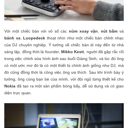
Với một chiếc bàn với vô số các
núm xoay vặn
,
nút bấm
và
bánh xe
,
Luopedeck
thoạt nhìn như một chiếc bàn chỉnh nhạc
của DJ chuyên nghiệp. Ý tưởng về chiếc bàn di này đến từ nhà
sáng lập, đồng thời là founder,
Mikko Kesti
, người đã gặp rắc rối
trong việc chỉnh sửa hình ảnh sau buổi Giáng Sinh, và lúc đó ông
có một ước mơ đó là có một thiết bị chỉnh ảnh giống như DJ, mà
đó cũng đồng thời là công việc ông ưa thích. Sau khi trình bày ý
tưởng, ông cùng bạn bè của mình, với đội ngũ từng thiết kế cho
Nokia
đã tạo ra một sản phẩm bóng bẩy, dễ sử dụng và có giao
diện trực quan.