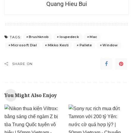
Quang Hieu Bui
Brushknob
loupedeck
Mac
TAGS:
Microsoft Dial
Mikko Kesti
Pallete
Window
SHARE ON
You Might Also Enjoy