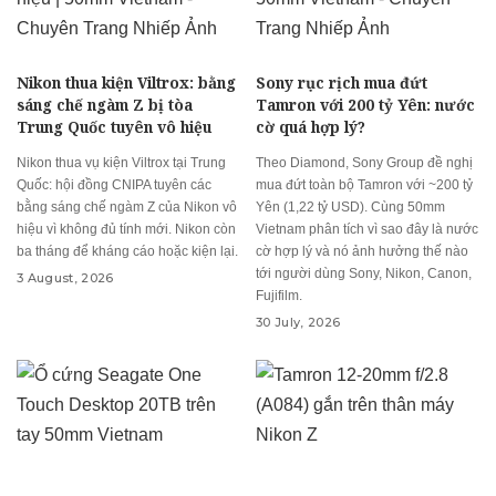
Nikon thua kiện Viltrox: bằng
Sony rục rịch mua đứt
sáng chế ngàm Z bị tòa
Tamron với 200 tỷ Yên: nước
Trung Quốc tuyên vô hiệu
cờ quá hợp lý?
Nikon thua vụ kiện Viltrox tại Trung
Theo Diamond, Sony Group đề nghị
Quốc: hội đồng CNIPA tuyên các
mua đứt toàn bộ Tamron với ~200 tỷ
bằng sáng chế ngàm Z của Nikon vô
Yên (1,22 tỷ USD). Cùng 50mm
hiệu vì không đủ tính mới. Nikon còn
Vietnam phân tích vì sao đây là nước
ba tháng để kháng cáo hoặc kiện lại.
cờ hợp lý và nó ảnh hưởng thế nào
tới người dùng Sony, Nikon, Canon,
3 August, 2026
Fujifilm.
30 July, 2026