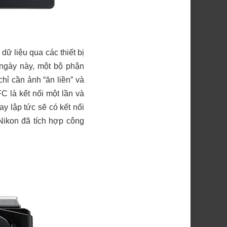
ữ liệu qua các thiết bị
 ngày này, một bộ phận
ỉ cần ảnh “ăn liền” và
C là kết nối một lần và
y lập tức sẽ có kết nối
ệ Nikon đã tích hợp công