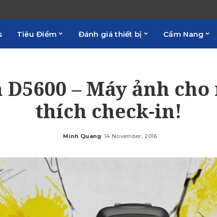
s
Tiêu Điểm
Đánh giá thiết bị
Cẩm Nang
 D5600 – Máy ảnh cho
thích check-in!
Minh Quang
14 November, 2016
Posted
by