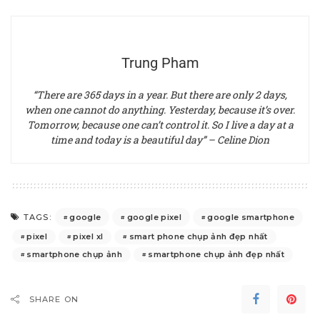
Trung Pham
“There are 365 days in a year. But there are only 2 days,
when one cannot do anything. Yesterday, because it’s over.
Tomorrow, because one can’t control it. So I live a day at a
time and today is a beautiful day” – Celine Dion
google
google pixel
google smartphone
TAGS:
pixel
pixel xl
smart phone chụp ảnh đẹp nhất
smartphone chụp ảnh
smartphone chụp ảnh đẹp nhất
SHARE ON