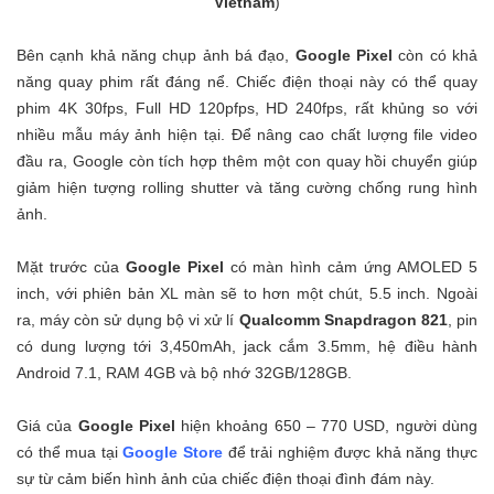
Vietnam
)
Bên cạnh khả năng chụp ảnh bá đạo,
Google Pixel
còn có khả
năng quay phim rất đáng nể. Chiếc điện thoại này có thể quay
phim 4K 30fps, Full HD 120pfps, HD 240fps, rất khủng so với
nhiều mẫu máy ảnh hiện tại. Để nâng cao chất lượng file video
đầu ra, Google còn tích hợp thêm một con quay hồi chuyển giúp
giảm hiện tượng rolling shutter và tăng cường chống rung hình
ảnh.
Mặt trước của
Google Pixel
có màn hình cảm ứng AMOLED 5
inch, với phiên bản XL màn sẽ to hơn một chút, 5.5 inch. Ngoài
ra, máy còn sử dụng bộ vi xử lí
Qualcomm Snapdragon 821
, pin
có dung lượng tới 3,450mAh, jack cắm 3.5mm, hệ điều hành
Android 7.1, RAM 4GB và bộ nhớ 32GB/128GB.
Giá của
Google Pixel
hiện khoảng 650 – 770 USD, người dùng
có thể mua tại
Google Store
để trải nghiệm được khả năng thực
sự từ cảm biến hình ảnh của chiếc điện thoại đình đám này.