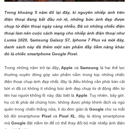
Trong khoảng 5 năm đổ lại đây, kỉ nguyên nhiếp ảnh trên
điện thoại đang bắt đầu nở rộ, những bức ảnh đẹp được
chụp từ điện thoại ngày càng nhiều. Đã có những chiếc điện
thoại làm nên cuộc cách mạng cho nhiếp ảnh điện thoại như
Lumia 1020, Samsung Galaxy S7, Iphone 7 Plus và mới đây,
danh sách này đã thêm một sản phẩm đầy tiềm năng khác
đó là chiếc smartphone Google Pixel.
Trong những năm trở lại đây
, Apple
và
Samsung
là hai thế lực
thường xuyên đóng góp sản phẩm nằm trong top những chiếc
điện thoại chụp ảnh đẹp nhất, đây là điều không cần phải bàn cãi
bởi vì đã có không ít những bức ảnh đẹp chụp từ di động đến từ
tên hai người khổng lồ này, đặc biệt là
Apple
. Tuy nhiên, bây giờ,
họ có lẽ phải dè chừng hơn, không được phép khinh địch và ngủ
quên trong chiến thắng nữa, lí do đơn giản là
Google
cho ra mắt
bộ đôi smartphone
Pixel
và
Pixel XL
, đây là dòng smartphone
mà
Google
đặt niềm tin để có thể thay đổi bộ mặt nhiếp ảnh điện