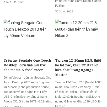
tới người dùng Sony, Nikon, Canon,
3 August, 2026
Fujifilm.
30 July, 2026
Trên tay Seagate One Touch
Tamron 12-20mm f/2.8: thiết
Desktop: cứu tinh lưu trữ
kế lột xác, khẩu f/2.8 và lời
cho media & freelancer
hứa chất lượng ngang G
Master
50mm Vietnam trên tay Seagate One
Touch Desktop 20TB — ổ cứng lưu
Tamron 12-20mm f/2.8 (Model A084)
trữ & backup cho production house,
ra mắt cho Nikon Z và Sony E: thiết
freelancer và nhà sáng tạo: 1 dây
kế mới, chi chít nút điều khiển, lá
USB-C, cắm là chạy, tặng 2 tháng
khẩu 12 cánh, hứa hẹn chất lượng
Adobe CC. Giá bản 20TB ~25.8 triệu.
ngang G Master. Giá 1.699 USD, lên
kệ 30/7.