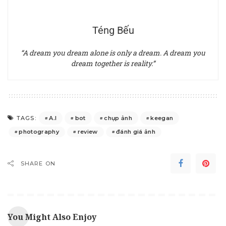
Téng Bếu
“A dream you dream alone is only a dream. A dream you
dream together is reality.”
A.I
bot
chụp ảnh
keegan
TAGS:
photography
review
đánh giá ảnh
SHARE ON
You Might Also Enjoy