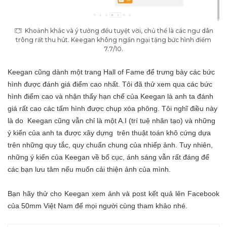
Khoảnh khắc và ý tưởng đều tuyệt vời, chủ thể là các ngư dân
trông rất thu hút. Keegan không ngần ngại tặng bức hình điểm
7.7/10.
Keegan cũng dành một trang
Hall of Fame
để trưng bày các bức
hình được đánh giá điểm cao nhất. Tôi đã thử xem qua các bức
hình điểm cao và nhận thấy hạn chế của Keegan là anh ta đánh
giá rất cao các tấm hình được chụp xóa phông. Tôi nghĩ điều này
là do Keegan cũng vẫn chỉ là một A.I (trí tuệ nhân tạo) và những
ý kiến của anh ta được xây dựng trên thuật toán khô cứng dựa
trên những quy tắc, quy chuẩn chung của nhiếp ảnh. Tuy nhiên,
những ý kiến của Keegan về bố cục, ánh sáng vẫn rất đáng để
các bạn lưu tâm nếu muốn cải thiện ảnh của mình.
Bạn hãy thử cho
Keegan
xem ảnh và post kết quả lên Facebook
của 50mm Việt Nam để mọi người cùng tham khảo nhé.