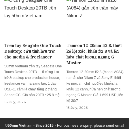
Trên tay Seagate One Touch
Tamron 12-20mm f/2.8: thiết
Desktop: cứu tinh lưu trữ
kế lột xác, khẩu f/2.8 và lời
cho media & freelancer
hứa chất lượng ngang G
Master
50mm Vietnam trên tay Seagate One
Touch Desktop 20TB — ổ cứng lưu
Tamron 12-20mm f/2.8 (Model A084)
trữ & backup cho production house,
ra mắt cho Nikon Z và Sony E: thiết
freelancer và nhà sáng tạo: 1 dây
kế mới, chi chít nút điều khiển, lá
USB-C, cắm là chạy, tặng 2 tháng
khẩu 12 cánh, hứa hẹn chất lượng
Adobe CC. Giá bản 20TB ~25.8 triệu.
ngang G Master. Giá 1.699 USD, lên
kệ 30/7.
16 July, 2026
15 July, 2026
- For business enquiry, please send email
©50mm Vietnam - Since 2015