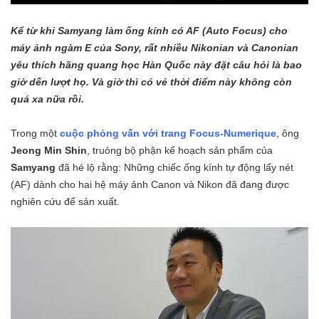
Kể từ khi Samyang làm ống kính có AF (Auto Focus) cho
máy ảnh ngàm E của Sony, rất nhiều Nikonian và Canonian
yêu thích hãng quang học Hàn Quốc này đặt câu hỏi là bao
giờ dến lượt họ. Và giờ thì có vẻ thời điểm này không còn
quá xa nữa rồi.
Trong một
cuộc phỏng vấn với trang Focus-Numerique
, ông
Jeong Min Shin
, truỏng bộ phận kế hoạch sản phẩm của
Samyang
đã hé lộ rằng: Những chiếc ống kính tự động lấy nét
(AF) dành cho hai hệ máy ảnh Canon và Nikon đã đang được
nghiên cứu để sản xuất.