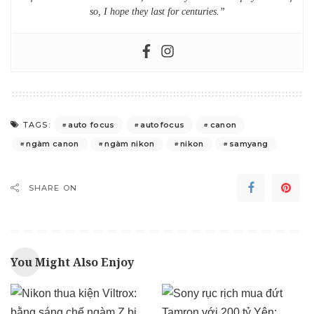
so, I hope they last for centuries.”
auto focus
autofocus
canon
TAGS:
ngàm canon
ngàm nikon
nikon
samyang
SHARE ON
You Might Also Enjoy