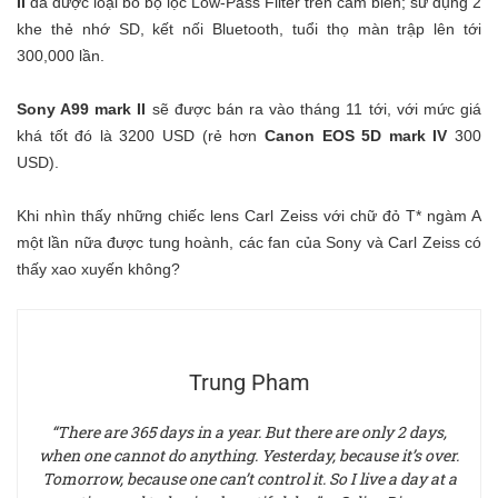
II
đã được loại bỏ bộ lọc Low-Pass Filter trên cảm biến; sử dụng 2
khe thẻ nhớ SD, kết nối Bluetooth, tuổi thọ màn trập lên tới
300,000 lần.
Sony A99 mark II
sẽ được bán ra vào tháng 11 tới, với mức giá
khá tốt đó là 3200 USD (rẻ hơn
Canon EOS 5D mark IV
300
USD).
Khi nhìn thấy những chiếc lens Carl Zeiss với chữ đỏ T* ngàm A
một lần nữa được tung hoành, các fan của Sony và Carl Zeiss có
thấy xao xuyến không?
Trung Pham
“There are 365 days in a year. But there are only 2 days,
when one cannot do anything. Yesterday, because it’s over.
Tomorrow, because one can’t control it. So I live a day at a