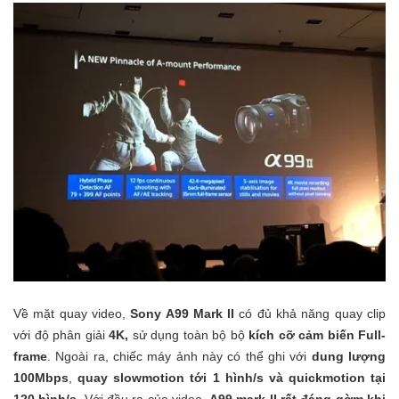
Về mặt quay video,
Sony A99 Mark II
có đủ khả năng quay clip
với độ phân giải
4K,
sử dụng toàn bộ bộ
kích cỡ cảm biến Full-
frame
. Ngoài ra, chiếc máy ảnh này có thể ghi với
dung lượng
100Mbps
,
quay slowmotion tới 1 hình/s và quickmotion tại
120 hình/s
. Với đầu ra của video,
A99 mark II rất đáng gờm khi