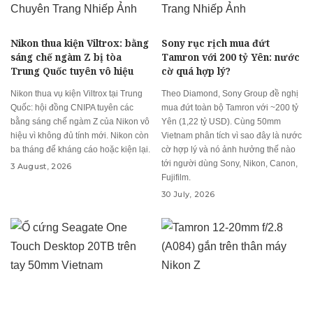
Nikon thua kiện Viltrox: bằng
Sony rục rịch mua đứt
sáng chế ngàm Z bị tòa
Tamron với 200 tỷ Yên: nước
Trung Quốc tuyên vô hiệu
cờ quá hợp lý?
Nikon thua vụ kiện Viltrox tại Trung
Theo Diamond, Sony Group đề nghị
Quốc: hội đồng CNIPA tuyên các
mua đứt toàn bộ Tamron với ~200 tỷ
bằng sáng chế ngàm Z của Nikon vô
Yên (1,22 tỷ USD). Cùng 50mm
hiệu vì không đủ tính mới. Nikon còn
Vietnam phân tích vì sao đây là nước
ba tháng để kháng cáo hoặc kiện lại.
cờ hợp lý và nó ảnh hưởng thế nào
tới người dùng Sony, Nikon, Canon,
3 August, 2026
Fujifilm.
30 July, 2026