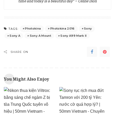
time and today is a beautiful day” – Celine Dion
Photokina
Photokina 2016
Sony
TAGS:
Sony A
Sony A Mount
Sony A99 Mark II
SHARE ON
You Might Also Enjoy