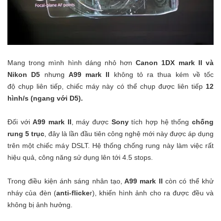
Mang trong mình hình dáng nhỏ hơn
Canon 1DX mark II và
Nikon D5
nhưng
A99 mark II
không tỏ ra thua kém về tốc
độ chụp liên tiếp, chiếc máy này có thể chụp được liên tiếp
12
hình/s (ngang với D5).
Đối với
A99 mark II
, máy được
Sony
tích hợp hệ thống
chống
rung 5 trục
, đây là lần đầu tiên công nghệ mới này được áp dụng
trên một chiếc máy DSLT. Hệ thống chống rung này làm việc rất
hiệu quả, công năng sử dụng lên tới 4.5 stops.
Trong điều kiện ánh sáng nhân tạo,
A99 mark II
còn có thể khử
nháy của đèn (
anti-flicke
r), khiến hình ảnh cho ra được đều và
không bị ảnh hưởng.