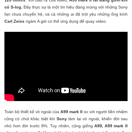
có S-log.
Đây thực sự là một tín hiệu đáng mừng với những Sony
fan chưa chuyển hệ, và cả những ai đã trót yêu những ống kính
Carl Zeiss
ngàm A giờ có thể ứng dụng để quay video.
Toàn bộ thiết kế vỏ ngoài của
A99 mark II
so với người tiền nhiệm
cũng có chút khác biệt khi
Sony
làm lại vỏ ngoài, khiến đời sau
nhỏ hơn đời trước 8%. Tuy nhiên, cũng giống
A99, A99 mark II