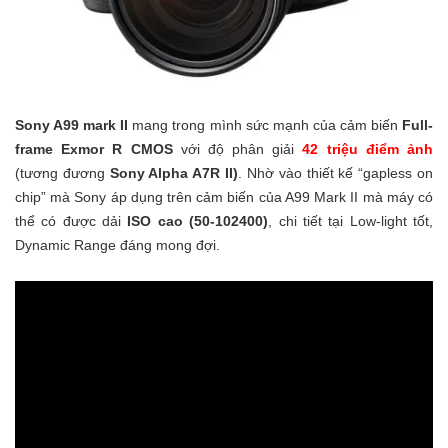
Sony A99 mark II
mang trong mình sức mạnh của cảm biến
Full-
frame Exmor R CMOS
với độ phân giải
42 triệu điểm ảnh
(tương đương
Sony Alpha A7R II)
. Nhờ vào thiết kế “gapless on
chip” mà Sony áp dụng trên cảm biến của A99 Mark II mà máy có
thể có được dải
ISO cao (50-102400)
, chi tiết tại Low-light tốt,
Dynamic Range đáng mong đợi.