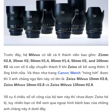
Trước đây, hệ
Milvus
có tất cả 6 thành viên bao gồm:
21mm
f/2.8, 35mm f/2, 50mm f/1.4, 85mm f/1.4, 50mm f/2, and 100mm
f/2
và con số 6 sắp chuyển thành 9 khi
Zeiss
sẽ bổ sung thêm 3
ống kính nữa. Và theo như trang
Canon Watch
“hóng hớt” được
thì 3 anh chàng ngự lâm này có tên là:
Zeiss Milvus 15mm f/2.8,
Zeiss Milvus 18mm f/2.8
và
Zeiss Milvus 135mm f/2.8
.
Về cụ tỉ chiêu số võ công của bộ tam này thì chưa được Zeiss hé
lộ, tuy nhiên bạn có thể xem qua ngoại hình bảnh bao của những
anh chàng này ở dưới đây.