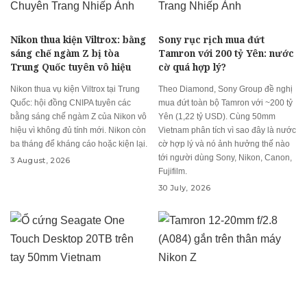
Nikon thua kiện Viltrox: bằng
Sony rục rịch mua đứt
sáng chế ngàm Z bị tòa
Tamron với 200 tỷ Yên: nước
Trung Quốc tuyên vô hiệu
cờ quá hợp lý?
Nikon thua vụ kiện Viltrox tại Trung
Theo Diamond, Sony Group đề nghị
Quốc: hội đồng CNIPA tuyên các
mua đứt toàn bộ Tamron với ~200 tỷ
bằng sáng chế ngàm Z của Nikon vô
Yên (1,22 tỷ USD). Cùng 50mm
hiệu vì không đủ tính mới. Nikon còn
Vietnam phân tích vì sao đây là nước
ba tháng để kháng cáo hoặc kiện lại.
cờ hợp lý và nó ảnh hưởng thế nào
tới người dùng Sony, Nikon, Canon,
3 August, 2026
Fujifilm.
30 July, 2026