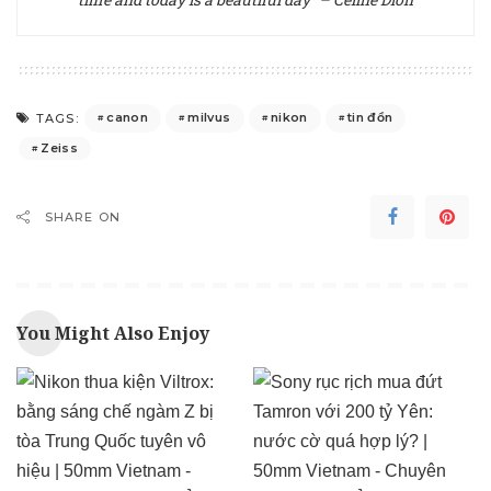
canon
milvus
nikon
tin đồn
TAGS:
Zeiss
SHARE ON
You Might Also Enjoy