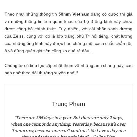
Theo như những thông tin
50mm Vietnam
đang có được thì giá
và những thông tin liên quan khác của bộ 3 ống kính này chưa
được công bố chính thức. Tuy nhiên, với cái nhãn xanh dương
của Zeiss, cùng với đó là lớp tráng phủ T* nổi tiếng, chất lượng
của những ống kính này được bảo chứng một cách chắc chắn rồi,
à và đừng quên giá tiền cũng ko quá rẻ đâu…
Chúng tớ sẽ tiếp tục cập nhật thêm về những anh chàng này, các
bạn nhớ theo dõi thường xuyên nhé!!!
Trung Pham
“There are 365 days in a year. But there are only 2 days,
when one cannot do anything. Yesterday, because it’s over.
Tomorrow, because one can’t control it. So I live a day at a
time and today is a beautiful day” – Celine Dion