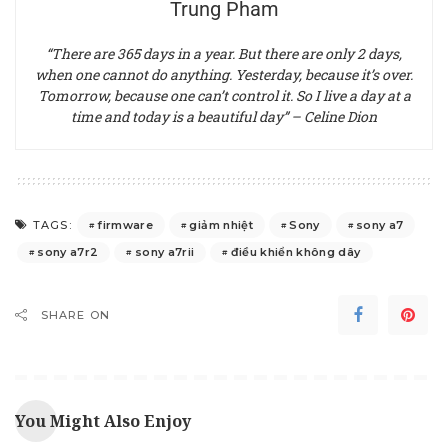
Trung Pham
“There are 365 days in a year. But there are only 2 days,
when one cannot do anything. Yesterday, because it’s over.
Tomorrow, because one can’t control it. So I live a day at a
time and today is a beautiful day” – Celine Dion
firmware
giảm nhiệt
Sony
sony a7
TAGS:
sony a7r2
sony a7rii
điều khiển không dây
SHARE ON
You Might Also Enjoy