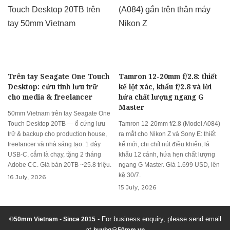
Trên tay Seagate One Touch
Tamron 12-20mm f/2.8: thiết
Desktop: cứu tinh lưu trữ
kế lột xác, khẩu f/2.8 và lời
cho media & freelancer
hứa chất lượng ngang G
Master
50mm Vietnam trên tay Seagate One
Touch Desktop 20TB — ổ cứng lưu
Tamron 12-20mm f/2.8 (Model A084)
trữ & backup cho production house,
ra mắt cho Nikon Z và Sony E: thiết
freelancer và nhà sáng tạo: 1 dây
kế mới, chi chít nút điều khiển, lá
USB-C, cắm là chạy, tặng 2 tháng
khẩu 12 cánh, hứa hẹn chất lượng
Adobe CC. Giá bản 20TB ~25.8 triệu.
ngang G Master. Giá 1.699 USD, lên
kệ 30/7.
16 July, 2026
15 July, 2026
- For business enquiry, please send email
©50mm Vietnam - Since 2015
at