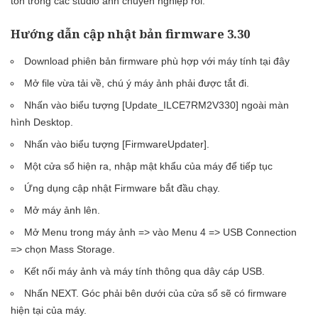
tôn trong các studio ảnh chuyên nghiệp rồi.
Hướng dẫn cập nhật bản firmware 3.30
Download phiên bản firmware phù hợp với máy tính tại
đây
Mở file vừa tải về, chú ý máy ảnh phải được tắt đi.
Nhấn vào biểu tượng [Update_ILCE7RM2V330] ngoài màn
hình Desktop.
Nhấn vào biểu tượng [FirmwareUpdater].
Một cửa sổ hiện ra, nhập mật khẩu của máy để tiếp tục
Ứng dụng cập nhật Firmware bắt đầu chạy.
Mở máy ảnh lên.
Mở Menu trong máy ảnh => vào Menu 4 => USB Connection
=> chọn Mass Storage.
Kết nối máy ảnh và máy tính thông qua dây cáp USB.
Nhấn NEXT. Góc phải bên dưới của cửa sổ sẽ có firmware
hiện tại của máy.