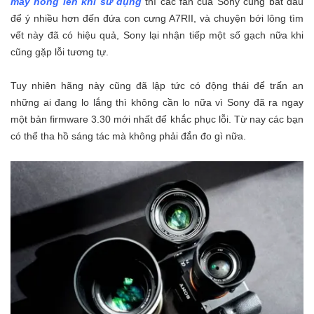
máy nóng lên khi sử dụng
thì các fan của Sony cũng bắt đầu
để ý nhiều hơn đến đứa con cưng A7RII, và chuyện bới lông tìm
vết này đã có hiệu quả, Sony lại nhận tiếp một số gạch nữa khi
cũng gặp lỗi tương tự.
Tuy nhiên hãng này cũng đã lập tức có động thái để trấn an
những ai đang lo lắng thì không cần lo nữa vì Sony đã ra ngay
một bản firmware 3.30 mới nhất để khắc phục lỗi. Từ nay các bạn
có thể tha hồ sáng tác mà không phải đắn đo gì nữa.