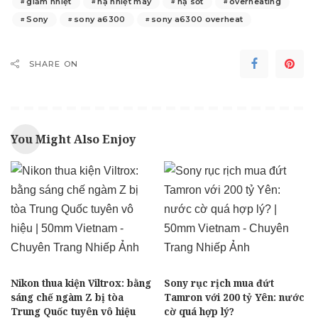
giảm nhiệt
hạ nhiệt máy
hạ sốt
overheating
Sony
sony a6300
sony a6300 overheat
SHARE ON
You Might Also Enjoy
Nikon thua kiện Viltrox: bằng
Sony rục rịch mua đứt
sáng chế ngàm Z bị tòa
Tamron với 200 tỷ Yên: nước
Trung Quốc tuyên vô hiệu
cờ quá hợp lý?