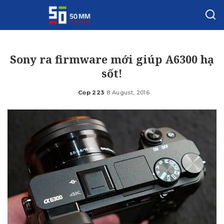
Sony ra firmware mới giúp A6300 hạ
sốt!
Cop 223
8 August, 2016
Posted
by