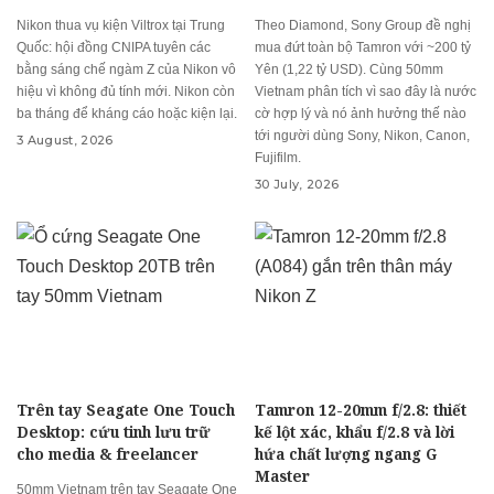
Nikon thua vụ kiện Viltrox tại Trung
Theo Diamond, Sony Group đề nghị
Quốc: hội đồng CNIPA tuyên các
mua đứt toàn bộ Tamron với ~200 tỷ
bằng sáng chế ngàm Z của Nikon vô
Yên (1,22 tỷ USD). Cùng 50mm
hiệu vì không đủ tính mới. Nikon còn
Vietnam phân tích vì sao đây là nước
ba tháng để kháng cáo hoặc kiện lại.
cờ hợp lý và nó ảnh hưởng thế nào
tới người dùng Sony, Nikon, Canon,
3 August, 2026
Fujifilm.
30 July, 2026
Trên tay Seagate One Touch
Tamron 12-20mm f/2.8: thiết
Desktop: cứu tinh lưu trữ
kế lột xác, khẩu f/2.8 và lời
cho media & freelancer
hứa chất lượng ngang G
Master
50mm Vietnam trên tay Seagate One