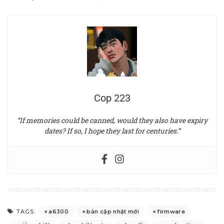
Cop 223
“If memories could be canned, would they also have expiry
dates? If so, I hope they last for centuries.”
a6300
bản cập nhật mới
firmware
TAGS: