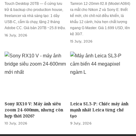
Touch Desktop 20TB — ổ cứng lưu
Tamron 12-20mm f/2.8 (Model A084)
trữ & backup cho production house,
ra mắt cho Nikon Z và Sony E: thiết
freelancer và nhà sáng tạo: 1 dây
kế mới, chi chít nút điều khiển, lá
USB-C, cắm là chạy, tặng 2 tháng
khẩu 12 cánh, hứa hẹn chất lượng
Adobe CC. Giá bản 20TB ~25.8 triệu.
ngang G Master. Giá 1.699 USD, lên
kệ 30/7.
16 July, 2026
15 July, 2026
Sony RX10 V: Máy ảnh siêu
Leica SL3-P: Chiếc máy ảnh
zoom 24-600mm, nhưng còn
mạnh nhất Leica từng chế
hợp thời 2026?
tạo
10 July, 2026
9 July, 2026