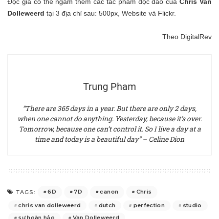
Độc giả có thể ngắm thêm các tác phẩm độc đáo của
Chris Van
Dolleweerd
tại 3 địa chỉ sau:
500px
,
Website
và
Flickr
.
Theo
DigitalRev
Trung Pham
“There are 365 days in a year. But there are only 2 days,
when one cannot do anything. Yesterday, because it’s over.
Tomorrow, because one can’t control it. So I live a day at a
time and today is a beautiful day” – Celine Dion
6D
7D
canon
Chris
TAGS:
chris van dolleweerd
dutch
perfection
studio
sự hoàn hảo
Van Dolleweerd