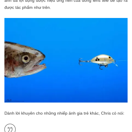
anh đã lợi dụng được hiệu ứng nén của dòng lens tele để tạo ra
được tác phẩm như trên.
Dành lời khuyên cho những nhiếp ảnh gia trẻ khác, Chris có nói: