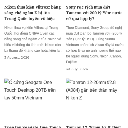
Nikon thua kiện Viltrox: bằng
Sony rục rịch mua đứt
sáng chế ngàm Z bị tòa
Tamron với 200 tỷ Yên: nước
Trung Quốc tuyên vô hiệu
cờ quá hợp lý?
Nikon thua vụ kiện Viltrox tại Trung
Theo Diamond, Sony Group đề nghị
Quốc: hội đồng CNIPA tuyên các
mua đứt toàn bộ Tamron với ~200 tỷ
bằng sáng chế ngàm Z của Nikon vô
Yên (1,22 tỷ USD). Cùng 50mm
hiệu vì không đủ tính mới. Nikon còn
Vietnam phân tích vì sao đây là nước
ba tháng để kháng cáo hoặc kiện lại.
cờ hợp lý và nó ảnh hưởng thế nào
tới người dùng Sony, Nikon, Canon,
3 August, 2026
Fujifilm.
30 July, 2026
Trên tay Seagate One Touch
Tamron 12-20mm f/2.8: thiết