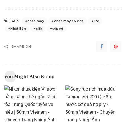
chân máy
chân máy có đèn
lite
TAGS:
Nhật Bản
slik
tripod
SHARE ON
You Might Also Enjoy