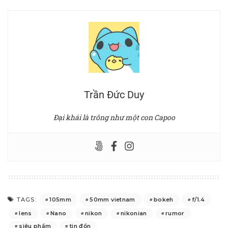
Trần Đức Duy
Đại khái là trông như một con Capoo
105mm
50mm vietnam
bokeh
f/1.4
TAGS:
lens
Nano
nikon
nikonian
rumor
siêu phẩm
tin đồn