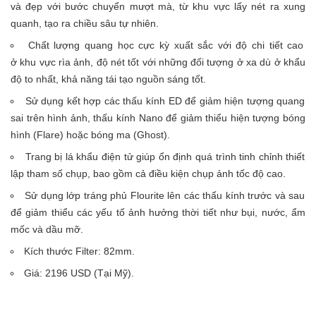
và đẹp với bước chuyển mượt mà, từ khu vực lấy nét ra xung
quanh, tạo ra chiều sâu tự nhiên.
Chất lượng quang học cực kỳ xuất sắc với độ chi tiết cao
ở khu vực rìa ảnh, độ nét tốt với những đối tượng ở xa dù ở khẩu
độ to nhất, khả năng tái tạo nguồn sáng tốt.
Sử dụng kết hợp các thấu kính ED để giảm hiện tượng quang
sai trên hình ảnh, thấu kính Nano để giảm thiểu hiện tượng bóng
hình (Flare) hoặc bóng ma (Ghost).
Trang bị lá khẩu điện tử giúp ổn định quá trình tinh chỉnh thiết
lập tham số chụp, bao gồm cả điều kiện chụp ảnh tốc độ cao.
Sử dụng lớp tráng phủ Flourite lên các thấu kính trước và sau
để giảm thiểu các yếu tố ảnh hưởng thời tiết như bụi, nước, ẩm
mốc và dầu mỡ.
Kích thước Filter: 82mm.
Giá: 2196 USD (Tại Mỹ).