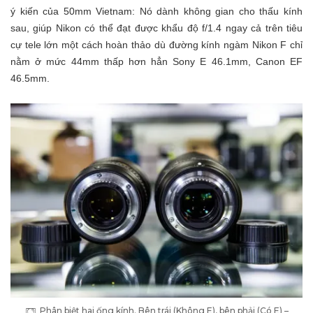
ý kiến của 50mm Vietnam: Nó dành không gian cho thấu kính
sau, giúp Nikon có thể đạt được khẩu độ f/1.4 ngay cả trên tiêu
cự tele lớn một cách hoàn thảo dù đường kính ngàm Nikon F chỉ
nằm ở mức 44mm thấp hơn hẳn Sony E 46.1mm, Canon EF
46.5mm.
Phân biệt hai ống kính. Bên trái (Không E), bên phải (Có E) –