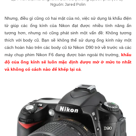
Nguồn: Jared Polin
Nhưng, điều gì cũng có hai mặt của nó, việc sử dụng lá khẩu điện
tử giúp các ống kính của Nikon đạt được nhiều tính năng ấn
tượng hơn, nhưng nó cũng phát sinh một vấn đề: Không tương
thích với body cũ. Bạn sẽ không thể sử dụng ống kính này một
cách hoàn hảo trên các body cũ từ Nikon D90 trở về trước và các
máy chụp phim Nikon F6 đang được bán ngoài thị trường,
khẩu
độ của ống kính sẽ luôn mặc định được mở ở mức to nhất
và không có cách nào để khép lại cả
.