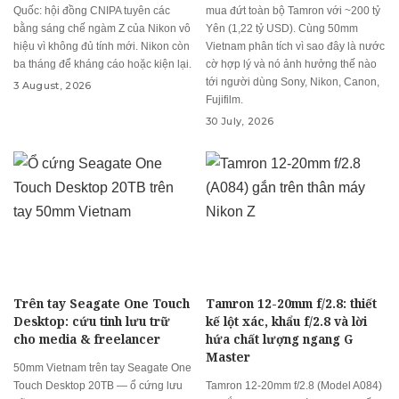
Quốc: hội đồng CNIPA tuyên các
mua đứt toàn bộ Tamron với ~200 tỷ
bằng sáng chế ngàm Z của Nikon vô
Yên (1,22 tỷ USD). Cùng 50mm
hiệu vì không đủ tính mới. Nikon còn
Vietnam phân tích vì sao đây là nước
ba tháng để kháng cáo hoặc kiện lại.
cờ hợp lý và nó ảnh hưởng thế nào
tới người dùng Sony, Nikon, Canon,
3 August, 2026
Fujifilm.
30 July, 2026
Trên tay Seagate One Touch
Tamron 12-20mm f/2.8: thiết
Desktop: cứu tinh lưu trữ
kế lột xác, khẩu f/2.8 và lời
cho media & freelancer
hứa chất lượng ngang G
Master
50mm Vietnam trên tay Seagate One
Touch Desktop 20TB — ổ cứng lưu
Tamron 12-20mm f/2.8 (Model A084)