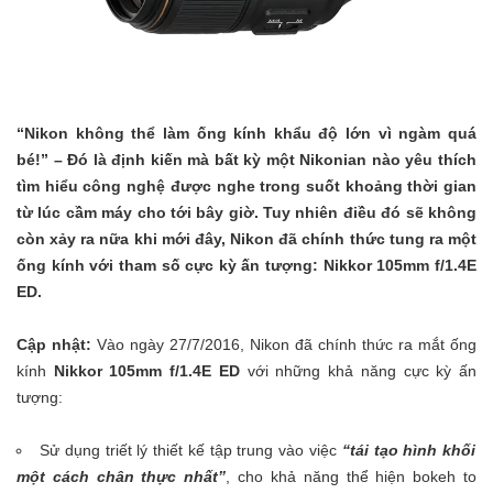
“Nikon không thể làm ống kính khẩu độ lớn vì ngàm quá
bé!” – Đó là định kiến mà bất kỳ một Nikonian nào yêu thích
tìm hiểu công nghệ được nghe trong suốt khoảng thời gian
từ lúc cầm máy cho tới bây giờ. Tuy nhiên điều đó sẽ không
còn xảy ra nữa khi mới đây, Nikon đã chính thức tung ra một
ống kính với tham số cực kỳ ấn tượng: Nikkor 105mm f/1.4E
ED.
Cập nhật:
Vào ngày 27/7/2016, Nikon đã chính thức ra mắt ống
kính
Nikkor 105mm f/1.4E ED
với những khả năng cực kỳ ấn
tượng:
Sử dụng triết lý thiết kế tập trung vào việc
“tái tạo hình khối
một cách chân thực nhất”
, cho khả năng thể hiện bokeh to