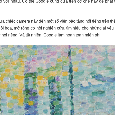
o với nhau. Có thể Google cũng dựa trên cơ chế này để phát 
a chiếc camera này đến một số viện bảo tảng nối tiếng trên thế
 hội họa, mở rộng cơ hội nghiên cứu, tìm hiểu cho những ai yêu 
nói riêng. Và tất nhiên, Google làm hoàn toàn miễn phí.