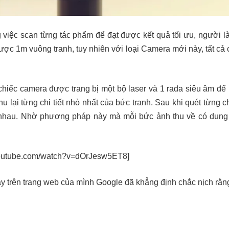
 việc scan từng tác phẩm để đạt được kết quả tối ưu, người l
ược 1m vuông tranh, tuy nhiên với loại Camera mới này, tất cả 
hiếc camera được trang bị một bộ laser và 1 rada siêu âm để
u lại từng chi tiết nhỏ nhất của bức tranh. Sau khi quét từng ch
i nhau. Nhờ phương pháp này mà mỗi bức ảnh thu về có dung 
.youtube.com/watch?v=dOrJesw5ET8]
y trên trang web của mình Google đã khẳng định chắc nịch rằn