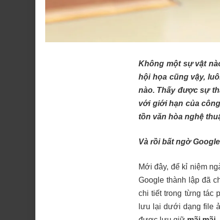
Không một sự vật nào
hội họa cũng vậy, luô
nào. Thấy được sự th
với giới hạn của côn
tồn văn hòa nghệ thuậ
Và rồi bất ngờ Google
Mới đây, để kỉ niệm n
Google thành lập
đã c
chi tiết trong từng tá
lưu lại dưới dạng file
được lưu giữ
mãi mãi
.