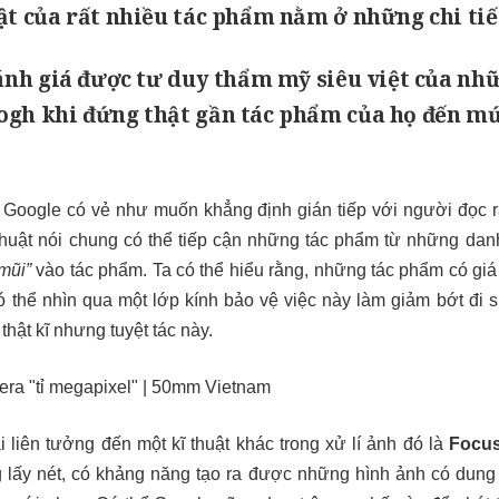
ật của rất nhiều tác phẩm nằm ở những chi tiế
đánh giá được tư duy thẩm mỹ siêu việt của nh
gh khi đứng thật gần tác phẩm của họ đến mứ
 Google có vẻ như muốn khẳng định gián tiếp với người đọc
huật nói chung có thể tiếp cận những tác phẩm từ những danh
 mũi”
vào tác phẩm. Ta có thể hiểu rằng, những tác phẩm có giá
có thể nhìn qua một lớp kính bảo vệ việc này làm giảm bớt đ
thật kĩ nhưng tuyệt tác này.
i liên tưởng đến một kĩ thuật khác trong xử lí ảnh đó là
Focus
 lấy nét, có khảng năng tạo ra được những hình ảnh có dung