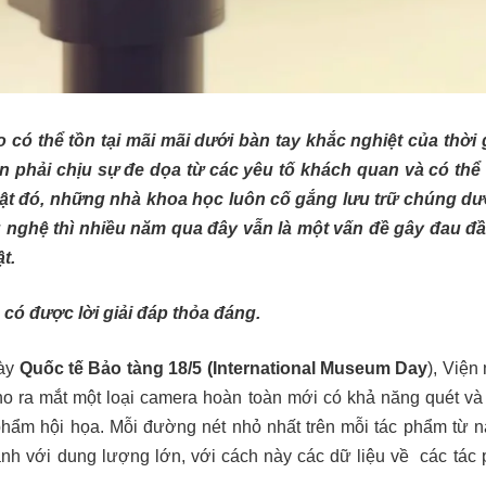
 có thể tồn tại mãi mãi dưới bàn tay khắc nghiệt của thời
n phải chịu sự đe dọa từ các yêu tố khách quan và có thể
ật đó, những nhà khoa học luôn cố gắng lưu trữ chúng dướ
g nghệ thì nhiều năm qua đây vẫn là một vấn đề gây đau 
t.
 có được lời giải đáp thỏa đáng.
gày
Quốc tế Bảo tàng 18/5 (International Museum Day
),
Viện 
ho ra mắt một loại camera hoàn toàn mới có khả năng quét và
c phẩm hội họa. Mỗi đường nét nhỏ nhất trên mỗi tác phẩm từ
 ảnh với dung lượng lớn, với cách này các dữ liệu về các tác