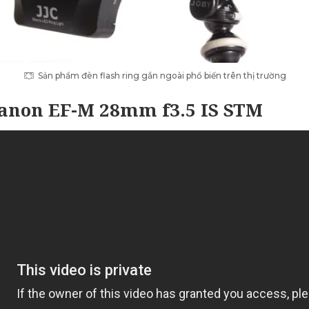
Sản phẩm đèn flash ring gắn ngoài phổ biến trên thị trường
Canon EF-M 28mm f3.5 IS STM