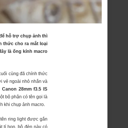
ể hỗ trợ chụp ảnh thì
 thức cho ra mắt loại
 đây là ống kính macro
cuối cùng đã chính thức
i vẻ ngoài nhỏ nhắn và
o
Canon 28mm f3.5 IS
t bộ phận có tên gọi là
ảnh khi chụp ảnh macro.
ên ring light được gắn
t tí hon, bộ đèn này có