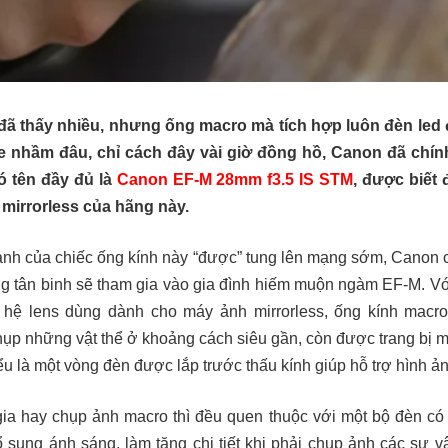
ã thấy nhiều, nhưng ống macro mà tích hợp luôn đèn led đ
nhầm đâu, chỉ cách đây vài giờ đồng hồ, Canon đã chính
ó tên đầy đủ là
Canon EF-M 28mm f3.5 IS STM
, được biết
mirrorless của hãng này.
 ảnh của chiếc ống kính này “được” tung lên mạng sớm, Canon 
ng tân binh sẽ tham gia vào gia đình hiếm muộn ngàm EF-M. Vớ
a hệ lens dùng dành cho máy ảnh mirrorless, ống kính macr
ụp những vật thể ở khoảng cách siêu gần, còn được trang bị mộ
hiểu là một vòng đèn được lắp trước thấu kính giúp hỗ trợ hình 
ia hay chụp ảnh macro thì đều quen thuộc với một bộ đèn có t
ổ sung ánh sáng, làm tăng chi tiết khi phải chụp ảnh các sự vậ