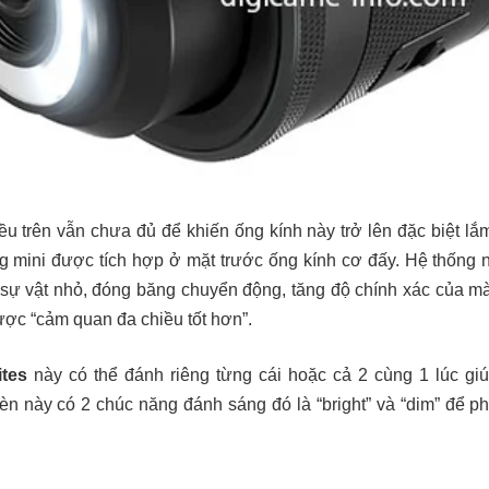
u trên vẫn chưa đủ để khiến ống kính này trở lên đặc biệt lắ
ng mini được tích hợp ở mặt trước ống kính cơ đấy. Hệ thống 
sự vật nhỏ, đóng băng chuyển động, tăng độ chính xác của mà
ược “cảm quan đa chiều tốt hơn”.
ites
này có thể đánh riêng từng cái hoặc cả 2 cùng 1 lúc gi
n này có 2 chúc năng đánh sáng đó là “bright” và “dim” để p