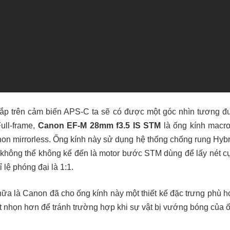
lắp trên cảm biến APS-C ta sẽ có được một góc nhìn tương 
ull-frame,
Canon EF-M 28mm f3.5 IS STM
là ống kính macro
n mirrorless. Ống kính này sử dụng hệ thống chống rung Hybri
 không thể không kể đến là motor bước STM dùng để lấy nét c
ỉ lệ phóng đại là 1:1.
 nữa là Canon đã cho ống kính này một thiết kế đặc trưng phù 
 nhọn hơn để tránh trường hợp khi sự vật bị vướng bóng của ố