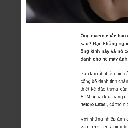
Ống macro chắc bạn đ
sao? Bạn không nghe 
ống kính này và nó c
dành cho hệ máy ảnh 
Sau khi rất nhiều hình
công bố danh tính chà
thiết kế đặc trưng củ
STM
ngoài khả năng ch
“
Micro Lites
“, có thể 
Với những nhiếp ảnh g
vào trước lens, giúp b