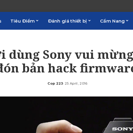
s
Tiêu Điểm
Đánh giá thiết bị
Cẩm Nang
i dùng Sony vui mừng
đón bản hack firmwar
Cop 223
25 April, 2016
Posted
by