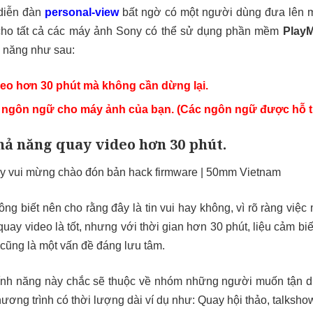
 diễn đàn
personal-view
bất ngờ có một người dùng đưa lên m
cho tất cả các máy ảnh Sony có thể sử dụng phần mềm
Play
h năng như sau:
eo hơn 30 phút mà không cần dừng lại.
c ngôn ngữ cho máy ảnh của bạn. (Các ngôn ngữ được hỗ t
khả năng quay video hơn 30 phút.
ông biết nên cho rằng đây là tin vui hay không, vì rõ ràng việ
quay video là tốt, nhưng với thời gian hơn 30 phút, liệu cảm b
cũng là một vấn đề đáng lưu tâm.
ính năng này chắc sẽ thuộc về nhóm những người muốn tận d
ơng trình có thời lượng dài ví dụ như: Quay hội thảo, talkshow