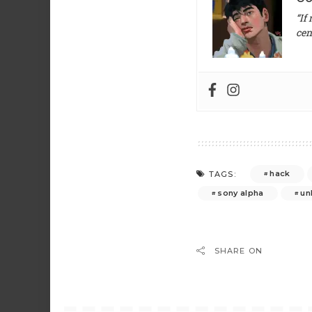
“If
cen
hack
TAGS:
sony alpha
un
SHARE ON