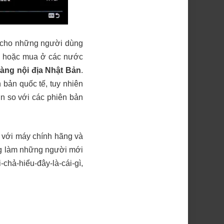
nh cho những người dùng
, hoặc mua ở các nước
àng nội địa Nhật Bản
.
bản quốc tế, tuy nhiên
ơn so với các phiên bản
t với máy chính hãng và
ũng làm những người mới
chả-hiểu-đây-là-cái-gì,