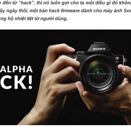
 đến từ “hack”, thì nó luôn gợi cho ta một điều gì đó không
mấy ngày thôi, một bản hack firmware dành cho máy ảnh S
g hộ nhiệt liệt từ người dùng.