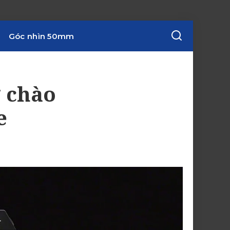
Góc nhìn 50mm
 chào
e