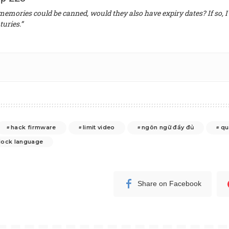
 memories could be canned, would they also have expiry dates? If so, I 
turies.”
hack firmware
limit video
ngôn ngữ đầy đủ
qu
lock language
Share on Facebook