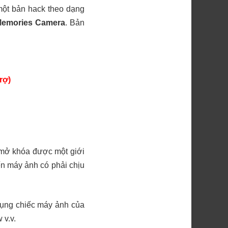
ột bản hack theo dạng
Memories Camera
. Bản
rợ)
c mở khóa được một giới
iến máy ảnh có phải chịu
ụng chiếc máy ảnh của
 v.v.