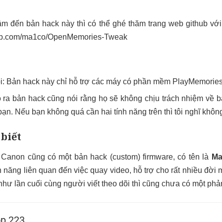
m đến bản hack này thì có thể ghé thăm trang web github vớ
thub.com/ma1co/OpenMemories-Tweak
ói: Bản hack này chỉ hỗ trợ các máy có phần mềm PlayMemorie
 ra bản hack cũng nói rằng họ sẽ không chịu trách nhiệm về b
bạn. Nếu bạn không quá cần hai tính năng trên thì tôi nghĩ khôn
 biết
Canon cũng có một bản hack (custom) firmware, có tên là
Ma
nh năng liên quan đến việc quay video, hỗ trợ cho rất nhiều đờ
 như lần cuối cùng người viết theo dõi thì cũng chưa có một phả
p 223