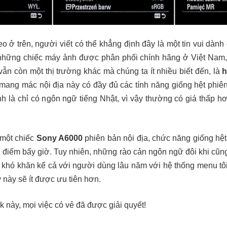
eo ở trên, người viết có thể khẳng định đây là một tin vui dà
những chiếc máy ảnh được phân phối chính hãng ở Việt Nam
ẫn còn một thị trường khác mà chúng ta ít nhiều biết đến, là
h
ang mác nội địa này có đầy đủ các tính năng giống hệt phiên 
ính là chỉ có ngôn ngữ tiếng Nhật, vì vậy thường có giá thấp h
 một chiếc
Sony A6000
phiên bản nội địa, chức năng giống hệ
ời điểm bấy giờ. Tuy nhiên, những rào cản ngôn ngữ đôi khi c
 khó khăn kể cả với người dùng lâu năm với hệ thống menu tôi-
 này sẽ ít được ưu tiên hơn.
 này, mọi việc có vẻ đã được giải quyết!